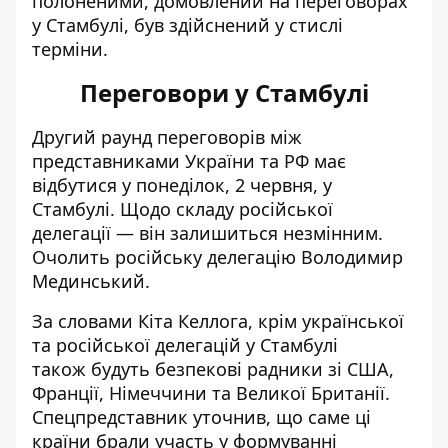
полоненими, домовлений на переговорах
у Стамбулі, був здійснений у стислі
терміни.
Переговори у Стамбулі
Другий раунд переговорів між
представниками України та РФ має
відбутися у понеділок, 2 червня, у
Стамбулі. Щодо
складу російської
делегації
— він залишиться незмінним.
Очолить російську делегацію Володимир
Мединський.
За словами Кіта Келлога, крім української
та російської делегацій у Стамбулі
також
будуть безпекові радники зі США,
Франції, Німеччини та Великої Британії
.
Спецпредставник уточнив, що саме ці
країни брали участь у формуванні