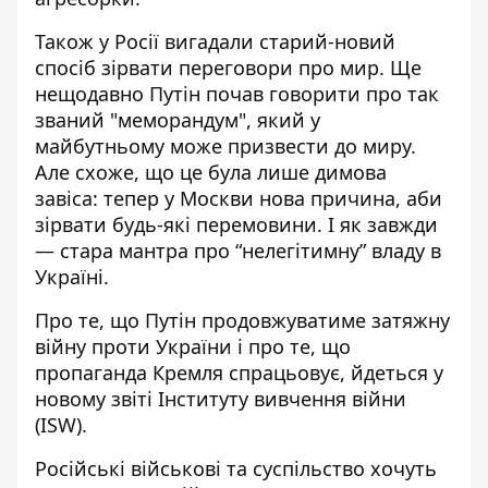
Також у Росії
вигадали старий-новий
спосіб зірвати переговори
про мир. Ще
нещодавно Путін почав говорити про так
званий "меморандум", який у
майбутньому може призвести до миру.
Але схоже, що це була лише димова
завіса: тепер у Москви нова причина, аби
зірвати будь-які перемовини. І як завжди
— стара мантра про “нелегітимну” владу в
Україні.
Про те, що
Путін продовжуватиме затяжну
війну
проти України і про те, що
пропаганда Кремля спрацьовує, йдеться у
новому звіті Інституту вивчення війни
(ISW).
Російські військові та суспільство хочуть