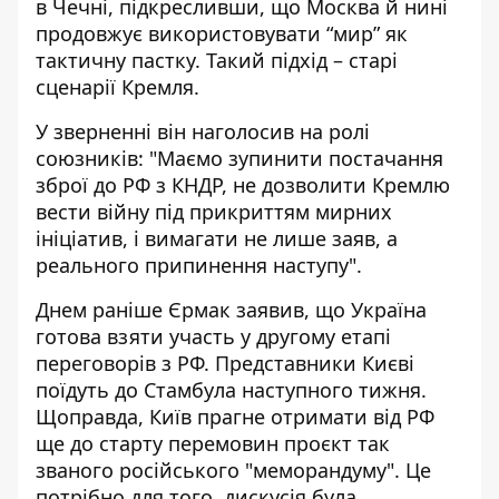
в Чечні, підкресливши, що Москва й нині
продовжує використовувати “мир” як
тактичну пастку. Такий підхід – старі
сценарії Кремля.
У зверненні він наголосив на ролі
союзників: "Маємо зупинити постачання
зброї до РФ з КНДР, не дозволити Кремлю
вести війну під прикриттям мирних
ініціатив, і вимагати не лише заяв, а
реального припинення наступу".
Днем раніше Єрмак заявив, що
Україна
готова взяти участь
у другому етапі
переговорів з РФ. Представники Києві
поїдуть до Стамбула наступного тижня.
Щоправда, Київ прагне отримати від РФ
ще до старту перемовин проєкт так
званого російського "меморандуму". Це
потрібно для того, дискусія була