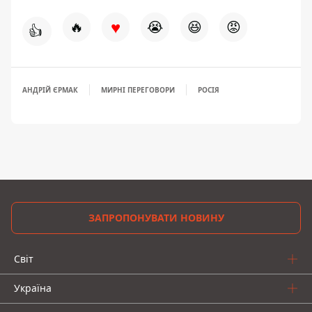
♥
🔥
😭
😆
😡
👍
АНДРІЙ ЄРМАК
МИРНІ ПЕРЕГОВОРИ
РОСІЯ
ЗАПРОПОНУВАТИ НОВИНУ
Світ
Україна