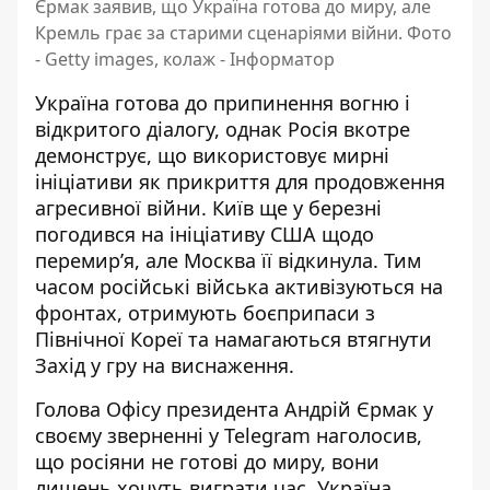
Єрмак заявив, що Україна готова до миру, але
Кремль грає за старими сценаріями війни. Фото
- Getty images, колаж - Інформатор
Україна готова до припинення вогню і
відкритого діалогу, однак Росія вкотре
демонструє, що використовує мирні
ініціативи як прикриття для продовження
агресивної війни. Київ ще у березні
погодився на ініціативу США щодо
перемир’я, але Москва її відкинула. Тим
часом
російські війська активізуються
на
фронтах, отримують боєприпаси з
Північної Кореї та намагаються втягнути
Захід у гру на виснаження.
Голова Офісу президента Андрій Єрмак у
своєму зверненні у
Telegram
наголосив,
що росіяни не готові до миру, вони
лишень хочуть виграти час. Україна