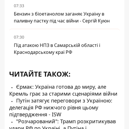
07:33
Бензин з біоетанолом заганяє Україну в
паливну пастку під час війни - Сергій Куюн
07:30
Під атакою НПЗ в Самарській області і
Краснодарському краї РФ
ЧИТАЙТЕ ТАКОЖ:
Єрмак: Україна готова до миру, але
Кремль грає за старими сценаріями війни
Путін затягує переговори з Україною:
делегація РФ нижчого рівня цьому
підтвердження - ISW
"Розчарований": Трамп розкритикував
удари РФ по Україні, а Путіна і