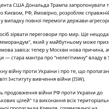
идента США Дональда Трампа запропонувати 
то Києвом, РФ, ймовірно, розробляє справжні
е у випадку повної перемоги держави-агресор
осіб зірвати переговори
про мир. Ще нещода
"меморандум", який у майбутньому може при
имова завіса: тепер у Москви нова причина, 
ди — стара мантра про “нелегітимну” владу в У
жну війну
проти України і про те, що пропага
іті Інституту вивчення війни (ISW).
уть продовження війни РФ проти України до
ькових цілей" та виконання всіх територіаль
ічної пропаганди Кремля, спрямованої на