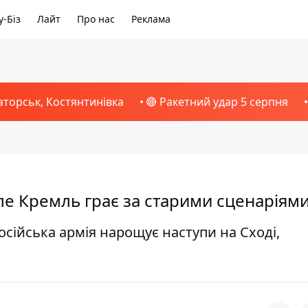
-Біз
Лайт
Про нас
Реклама
аторськ, Костянтинівка
🔴 Ракетний удар 5 серпня
але Кремль грає за старими сценаріями
осійська армія нарощує наступи на Сході,