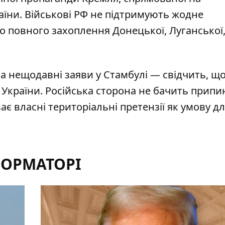
аїни. Військові РФ не підтримують жодне
о повного захоплення Донецької, Луганської
а нещодавні заяви у Стамбулі — свідчить, щ
 України
. Російська сторона не бачить прип
ає власні територіальні претензії як умову д
ФОРМАТОРІ