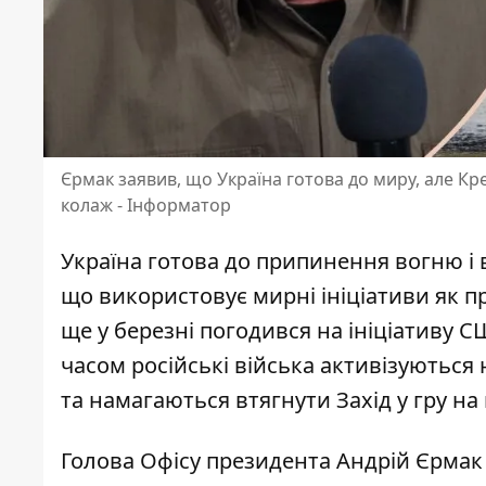
Єрмак заявив, що Україна готова до миру, але Кре
колаж - Інформатор
Україна готова до припинення вогню і в
що використовує мирні ініціативи як п
ще у березні погодився на ініціативу С
часом
російські війська активізуються
н
та намагаються втягнути Захід у гру н
Голова Офісу президента Андрій Єрмак 