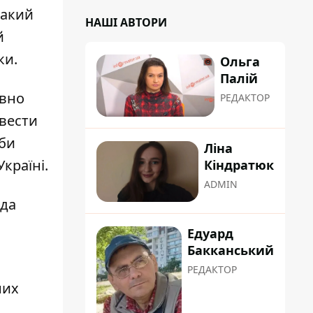
такий
НАШІ АВТОРИ
й
ки.
Ольга
Палій
вно
РЕДАКТОР
звести
аби
Ліна
країні.
Кіндратюк
ADMIN
нда
Едуард
Бакканський
РЕДАКТОР
них