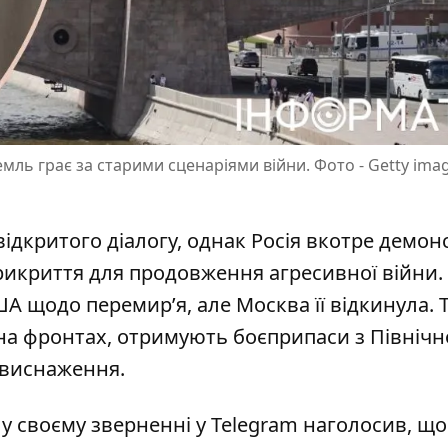
мль грає за старими сценаріями війни. Фото - Getty imag
ідкритого діалогу, однак Росія вкотре демонс
рикриття для продовження агресивної війни. 
ША щодо перемир’я, але Москва її відкинула. 
а фронтах, отримують боєприпаси з Північно
а виснаження.
у своєму зверненні у
Telegram
наголосив, що