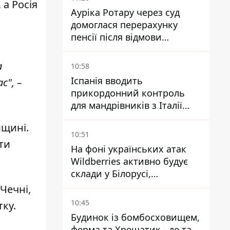
 а Росія
Ауріка Ротару через суд
домоглася перерахунку
пенсії після відмови
Пенсійного фонду
а
10:58
Іспанія вводить
с", –
прикордонний контроль
для мандрівників з Італії
через міграційний конфлікт
мщині.
10:51
ти
На фоні українських атак
Wildberries активно будує
склади у Білорусі,
Казахстані, Узбекистані
Чечні,
10:45
ку.
Будинок із бомбосховищем,
ферма та Хрещатик - де та