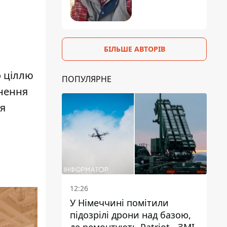
,
БІЛЬШЕ АВТОРІВ
о
ціллю
ПОПУЛЯРНЕ
инення
ля
12:26
У Німеччині помітили
підозрілі дрони над базою,