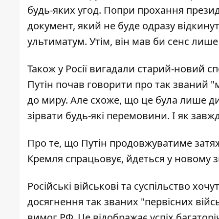
будь-яких угод. Попри прохання през
документ, який не буде одразу відкину
ультиматум. Утім, він мав би сенс лиш
Також у Росії
вигадали старий-новий сп
Путін почав говорити про так званий 
до миру. Але схоже, що це була лише д
зірвати будь-які перемовини. І як завж
Про те, що
Путін продовжуватиме затя
Кремля спрацьовує, йдеться у новому зв
Російські військові та суспільство хоч
досягнення так званих "первісних війс
вимог РФ. Це відображає успіх багатор