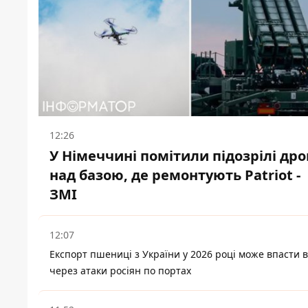
12:26
У Німеччині помітили підозрілі др
над базою, де ремонтують Patriot -
ЗМІ
12:07
Експорт пшениці з України у 2026 році може впасти в
через атаки росіян по портах