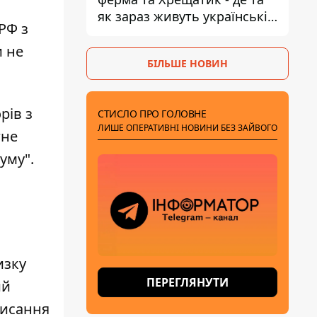
як зараз живуть українські
РФ з
знаменитості
и не
БІЛЬШЕ НОВИН
рів з
СТИСЛО ПРО ГОЛОВНЕ
ЛИШЕ ОПЕРАТИВНІ НОВИНИ БЕЗ ЗАЙВОГО
гне
уму".
изку
ПЕРЕГЛЯНУТИ
ий
писання