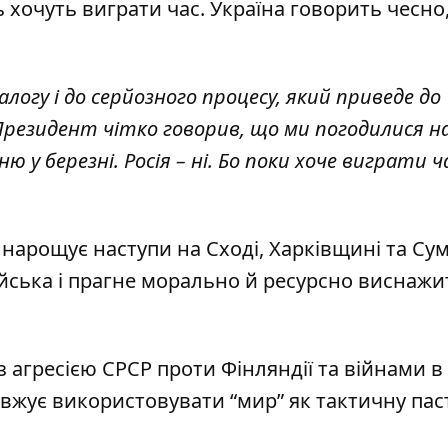
 хочуть виграти час. Україна говорить чесно,
логу і до серйозного процесу, який приведе до
 Президент чітко говорив, що ми погодилися н
 березні. Росія – ні. Бо поки хоче виграти ча
 нарощує наступи на Сході, Харківщині та Су
ійська і прагне морально й ресурсно виснажи
з агресією СРСР проти Фінляндії та війнами в 
вжує використовувати “мир” як тактичну паст