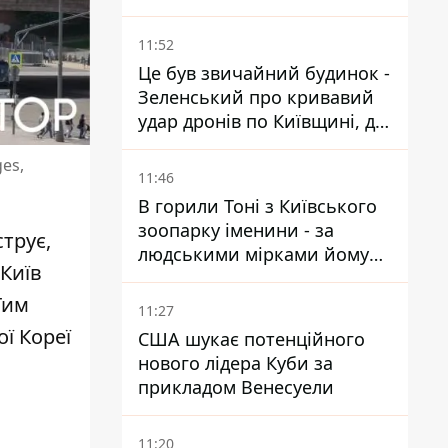
11:52
Це був звичайний будинок -
Зеленський про кривавий
удар дронів по Київщині, де
загинули дідусь, бабуся та їх
es,
малолітній онук
11:46
В горили Тоні з Київського
зоопарку іменини - за
трує,
людськими мірками йому
Київ
вже понад 90 років
Тим
11:27
ї Кореї
США шукає потенційного
нового лідера Куби за
прикладом Венесуели
11:20