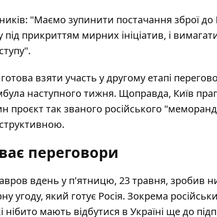
зників: "Маємо зупинити постачання зброї до 
 під прикриттям мирних ініціатив, і вимагат
ступу".
 готова взяти участь
у другому етапі перегово
мбула наступного тижня. Щоправда, Київ пра
н проєкт так званого російського "меморанд
онструктивною.
ває переговори
авров вдень у п'ятницю, 23 травня,
зробив н
ну угоду
, який готує Росія. Зокрема російськ
 нібито мають відбутися в Україні ще до під