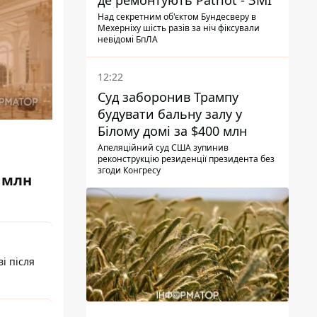
де ремонтують Patriot - ЗМІ
Над секретним об'єктом Бундесверу в
Мехерніху шість разів за ніч фіксували
невідомі БпЛА
12:22
Суд заборонив Трампу
будувати бальну залу у
Білому домі за $400 млн
Апеляційний суд США зупинив
реконструкцію резиденції президента без
згоди Конгресу
0 млн
і після