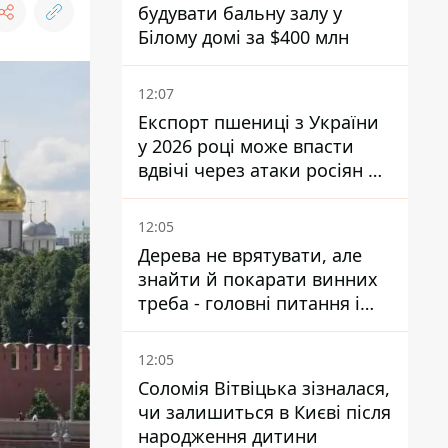
будувати бальну залу у
Білому домі за $400 млн
12:07
Експорт пшениці з України
у 2026 році може впасти
вдвічі через атаки росіян по
портах
12:05
Дерева не врятувати, але
знайти й покарати винних
треба - головні питання і
висновки з конфлікту на
Теремках
12:05
Соломія Вітвіцька зізналася,
чи залишиться в Києві після
народження дитини