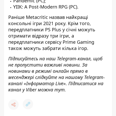
Pandemic (PC);
YIIK: A Post-Modern RPG (PC).
Раніше
Metacritic назвав найкращі
консольні ігри 2021 року
. Крім того,
передплатники PS Plus у січні можуть
отримати відразу три ігри
, а
передплатники сервісу Prime Gaming
також можуть забрати кілька ігор
.
Підписуйтесь на наш
Telegram-канал
,
щоб
н
е пропустити важливі новини. За
новинами в режимі онлайн прямо в
месенджері слідкуйте на нашому Telegram-
каналі «
Інформатор Live»
. Підписатися на
канал у Viber можна
тут.