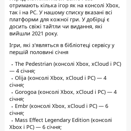
отримають кілька ігор як на консолі Xbox,
так і на PC. У нашому списку вказані всі
платформи для кожної гри. У добірці є
досить свіжі тайтли чи видання, які
вийшли 2021 року.
Ігри, які з'являться в бібліотеці сервісу у
першій половині січня
The Pedestrian (консолі Xbox, xCloud і PC)
— 4 січня;
Olija (консолі Xbox, xCloud і PC) — 4
січня;
Gorogoa (консолі Xbox, xCloud і PC) — 4
січня;
Embr (консолі Xbox, xCloud і PC) — 6
січня;
Mass Effect Legendary Edition (консолі
Xbox і PC) — 6 січня;