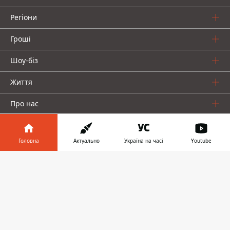
Регіони
Гроші
Шоу-біз
Життя
Про нас
Головна
Актуально
Україна на часі
Youtube
Інформатор у
Завантажити
телефоні
👉
Інформатор проекти
Столиця
Ваші фінанси
Авто
Geek
© 2016-2026 Informator