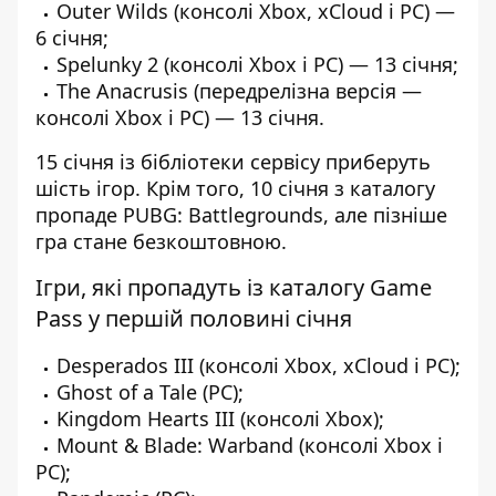
Outer Wilds (консолі Xbox, xCloud і PC) —
6 січня;
Spelunky 2 (консолі Xbox і PC) — 13 січня;
The Anacrusis (передрелізна версія —
консолі Xbox і PC) — 13 січня.
15 січня із бібліотеки сервісу приберуть
шість ігор. Крім того, 10 січня з каталогу
пропаде PUBG: Battlegrounds, але пізніше
гра стане безкоштовною.
Ігри, які пропадуть із каталогу Game
Pass у першій половині січня
Desperados III (консолі Xbox, xCloud і PC);
Ghost of a Tale (PC);
Kingdom Hearts III (консолі Xbox);
Mount & Blade: Warband (консолі Xbox і
PC);