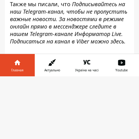
Также мы писали, что
Подписывайтесь на
наш
Telegram-канал
, чтобы не пропустить
важные новости. За новостями в режиме
онлайн прямо в мессенджере следите в
нашем Telegram-канале
Информатор Live
.
Подписаться на канал в Viber можно
здесь
.
Главная
Актуально
Україна на часі
Youtube
Информатор в
Скачать
телефоне
👉
♥
🔥
😭
😆
😡
👍
СПАСАТЕЛИ
ХАРЬКОВ