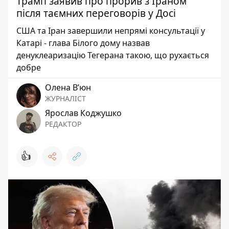
Трамп заявив про прорив з Іраном
після таємних переговорів у Досі
США та Іран завершили непрямі консультації у
Катарі - глава Білого дому назвав
денуклеаризацію Тегерана такою, що рухається
добре
Олена Вʼюн
ЖУРНАЛІСТ
Ярослав Коджушко
РЕДАКТОР
👍