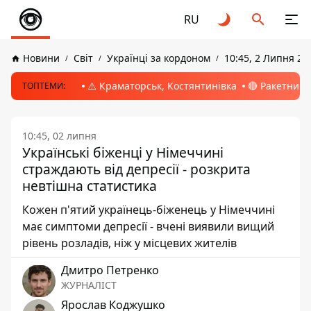
RU
Новини
Світ
Українці за кордоном
10:45, 2 Липня 20
⚠️ Краматорськ, Костянтинівка
🔴 Ракетний 
ТОПТЕМИ:
10:45, 02 липня
Українські біженці у Німеччині
страждають від депресії - розкрита
невтішна статистика
Кожен п'ятий українець-біженець у Німеччині
має симптоми депресії - вчені виявили вищий
рівень розладів, ніж у місцевих жителів
Дмитро Петренко
ЖУРНАЛІСТ
Ярослав Коджушко