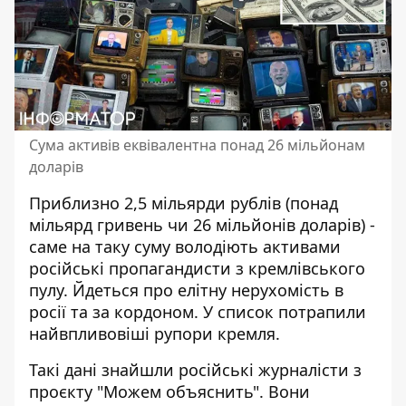
Сума активів еквівалентна понад 26 мільйонам
доларів
Приблизно 2,5 мільярди рублів (понад
мільярд гривень чи 26 мільйонів доларів) -
саме на таку суму володіють активами
російські пропагандисти з кремлівського
пулу
. Йдеться про елітну нерухомість в
росії та за кордоном. У список потрапили
найвпливовіші рупори кремля.
Такі дані знайшли російські журналісти з
проєкту "Можем объяснить". Вони