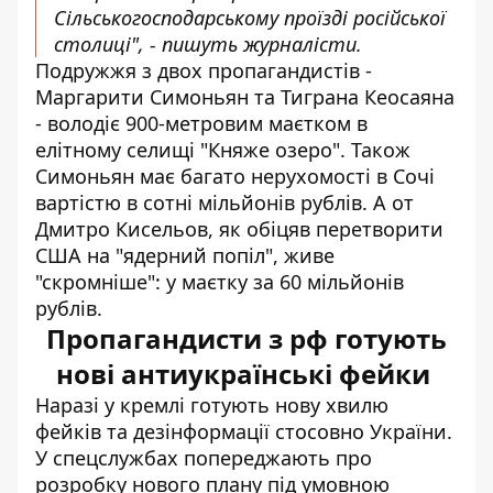
Сільськогосподарському проїзді російської
столиці", - пишуть журналісти.
Подружжя з двох пропагандистів -
Маргарити Симоньян та Тиграна Кеосаяна
- володіє 900-метровим маєтком в
елітному селищі "Княже озеро". Також
Симоньян має багато нерухомості в Сочі
вартістю в сотні мільйонів рублів. А от
Дмитро Кисельов, як обіцяв перетворити
США на "ядерний попіл", живе
"скромніше": у маєтку за 60 мільйонів
рублів.
Пропагандисти з рф готують
нові антиукраїнські фейки
Наразі у кремлі готують нову хвилю
фейків та дезінформації стосовно України.
У спецслужбах попереджають про
розробку нового
плану під умовною