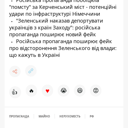
Російська пропаганда пообіцяла
"помсту" за Керченський міст - потенційні
удари по інфраструктурі Німеччини
"Зеленський наказав депортувати
українців з країн Заходу": російська
пропаганда поширює новий фейк
Російська пропаганда поширює фейк
про відсторонення Зеленського від влади:
що кажуть в Україні
♥
🔥
😭
😆
😡
👍
ПРОПАГАНДА
МАЙНО
НЕРУХОМІСТЬ
РФ