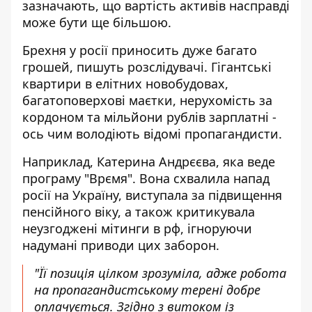
зазначають, що вартість активів насправді
може бути ще більшою.
Брехня у росії приносить дуже багато
грошей, пишуть розслідувачі. Гігантські
квартири в елітних новобудовах,
багатоповерхові маєтки, нерухомість за
кордоном та мільйони рублів зарплатні -
ось чим володіють відомі пропагандисти.
Наприклад, Катерина Андрєєва, яка веде
програму "Врємя". Вона схвалила напад
росії на Україну, виступала за підвищення
пенсійного віку, а також критикувала
неузгоджені мітинги в рф, ігноруючи
надумані приводи цих заборон.
"Її позиція цілком зрозуміла, адже робота
на пропагандистському терені добре
оплачується. Згідно з витоком із