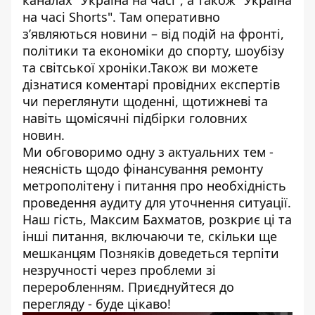
каналах
"Україна на часі"
, а також
"Україна
на часі Shorts"
. Там оперативно
зʼявляються новини – від подій на фронті,
політики та економіки до спорту, шоубізу
та світської хроніки.Також ви можете
дізнатися коментарі провідних експертів
чи переглянути щоденні, щотижневі та
навіть щомісячні підбірки головних
новин.
Ми обговоримо одну з актуальних тем -
неясність щодо фінансування ремонту
метрополітену і питання про необхідність
проведення аудиту для уточнення ситуації.
Наш гість, Максим Бахматов, розкриє ці та
інші питання, включаючи те, скільки ще
мешканцям Позняків доведеться терпіти
незручності через проблеми зі
переробленням. Приєднуйтеся до
перегляду - буде цікаво!