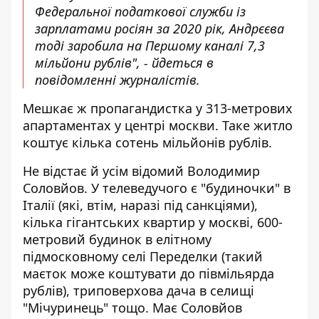
Федеральної податкової служби із
зарплатами росіян за 2020 рік, Андрєєва
тоді заробила на Першому каналі 7,3
мільйони рублів", - йдеться в
повідомленні журналістів.
Мешкає ж пропагандистка у 313-метрових
апартаментах у центрі москви. Таке житло
коштує кілька сотень мільйонів рублів.
Не відстає й усім відомий Володимир
Соловйов. У телеведучого є "будиночки" в
Італії (які, втім, наразі під санкціями),
кілька гігантських квартир у москві, 600-
метровий будинок в елітному
підмосковному селі Переделки (такий
маєток може коштувати до півмільярда
рублів), триповерхова дача в селищі
"Мічуринець" тощо. Має Соловйов