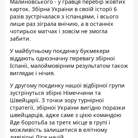
Малиновського - у гравця перебір жовтих
карток. Збірна України в своїй історії 6
разів зустрічалася з іспанцями, і всього
лише раз зіграла внічию, а в останніх
чотирьох матчах і зовсім не змогла
забити.
У майбутньому поєдинку букмекери
віддають однозначну перевагу збірної
Іспанії, малоймовірним результатом також
виглядає і нічия.
У другому поєдинку нашої відбірної групи
зустрінуться збірні Німеччини та
Швейцарії. З точки зору турнірної
стратегії, збірної України вигідно поразки
швейцарців, адже саме з цією командою
йде боротьба за третє місце в групі і
можливість залишитися в елітному
дивізіоні Ліги націй.