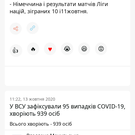
- Німеччина
і результати матчів Ліги
націй, зіграних 10 і
11
жовтня.
♥
🔥
😭
😆
😡
👍
11:22, 13 жовтня 2020
У ВСУ зафіксували 95 випадків COVID-19,
хворіють 939 осіб
Всього хворіють - 939 осіб