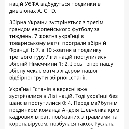
націй УЄФА відбудуться поєдинки в
дивізіонах А, С і D.
Збірна України зустрінеться з третім
грандом європейського футболу за
тиждень. 7 жовтня українці в
товариському матчі
програли збірній
Франції
1: 7, а 10 жовтня в поєдинку
третього туру Ліги націй поступилися
збірній Німеччини 1: 2. І ось тепер нашу
збірну чекає матч з лідером нашої
відбірної групи збірної Іспанії.
Україна і Іспанія в вересні вже
зустрічалися в Лізі націй. Тоді українці без
шансів поступилися 0: 4. Перед майбутнім
поєдинком команда Андрія Шевченка крім
кадрових втрат, пов'язаних з травмами та
коронавірусом, позбулася також Руслана