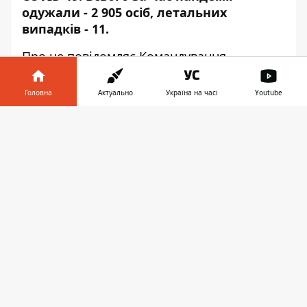
одужали - 2 905 осіб, летальних
випадків - 11.
Про це повідомляє
Командування
Медичних сил
ЗСУ, передає Інформатор.
Головна
Актуально
Україна на часі
Youtube
В установах охорони здоров'я
перебуває
32
людини:
Інформатор у
Завантажити
телефоні
👉
Військово-медичний клінічний центр
Західного регіону - 2 військовослужбовці,
Військово-медичний клінічний центр
Східного регіону - 12 військовослужбовців,
Військово-медичний клінічний центр
Південного регіону - 2
військовослужбовці,
Військово-медичний клінічний центр
північного регіону 12
військовослужбовців,