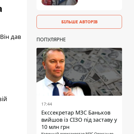
а
БІЛЬШЕ АВТОРІВ
Він дав
ПОПУЛЯРНЕ
вій
17:44
Екссекретар МЗС Баньков
вийшов із СІЗО під заставу у
10 млн грн
Колишній держсекретар МЗС Олександр