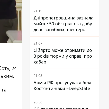
21:19
Дніпропетровщина зазнала
майже 50 обстрілів за добу -
двоє загиблих, шестеро
постраждалих
21:07
Сійярто може отримати до
3 років тюрми у справі про
хабар
оту, 24
ським.
21:03
Армія РФ просунулася біля
Костянтинівки –DeepState
 та
20:50