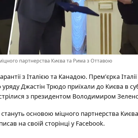
міцного партнерства Києва та Рима з Оттавою
арантії
з Італією та Канадою. Прем'єрка Італії
уряду Джастін Трюдо приїхали до Києва в суб
устрілися з президентом Володимиром Зелен
и стануть
основою міцного партнерства
Києва
исав на своїй сторінці у Facebook.