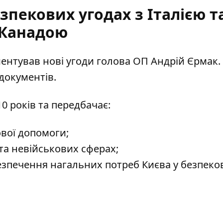
зпекових угодах з Італією т
Канадою
ентував нові угоди голова ОП Андрій Єрмак. 
 документів
.
0 років та передбачає:
ової допомоги;
та невійськових сферах;
езпечення нагальних потреб Києва у безпеко