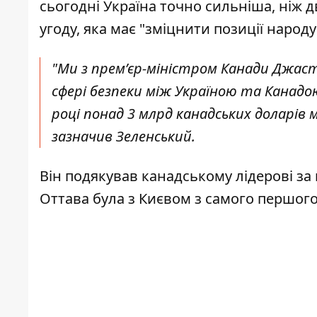
сьогодні Україна точно сильніша, ніж д
угоду, яка має "зміцнити позиції народ
"Ми з премʼєр-міністром Канади Джаст
сфері безпеки між Україною та Канадо
році понад 3 млрд канадських доларів м
зазначив Зеленський.
Він подякував канадському лідерові за
Оттава була з Києвом з самого першого