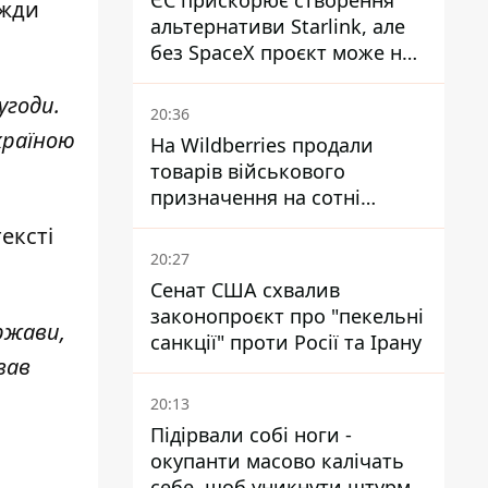
ЄС прискорює створення
вжди
альтернативи Starlink, але
без SpaceX проєкт може не
обійтися
угоди.
20:36
країною
На Wildberries продали
товарів військового
призначення на сотні
мільйонів, але удари ЗСУ
ексті
змінили ситуацію
20:27
Сенат США схвалив
законопроєкт про "пекельні
ржави,
санкції" проти Росії та Ірану
вав
20:13
Підірвали собі ноги -
окупанти масово калічать
себе, щоб уникнути штурмів