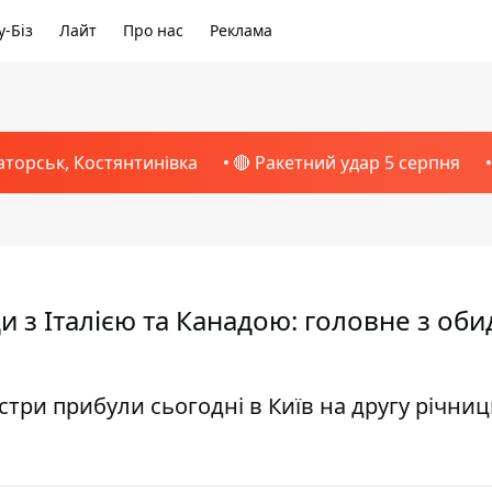
-Біз
Лайт
Про нас
Реклама
аторськ, Костянтинівка
🔴 Ракетний удар 5 серпня
и з Італією та Канадою: головне з об
стри прибули сьогодні в Київ на другу річни