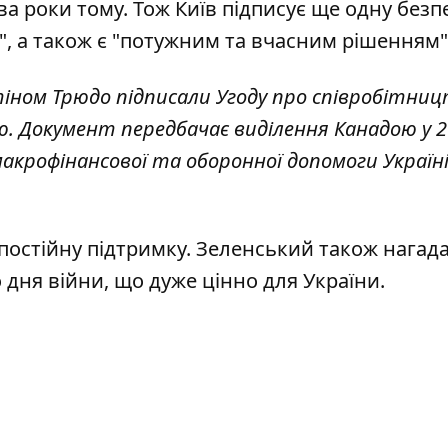
ва роки тому. Тож Київ підписує ще одну безп
у", а також є "потужним та вчасним рішенням"
іном Трюдо підписали Угоду про співробітниц
ю. Документ передбачає виділення Канадою у 
акрофінансової та оборонної допомоги Україні"
 постійну підтримку. Зеленський також нагад
 дня війни, що дуже цінно для України.