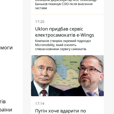
Баньков покинув СІЗО після внесення
застави
17:20
Uklon придбав сервіс
електросамокатів e-Wings
Компанія створює окремий підрозділ
Micromobility, який очолять
омоги
співзасновники сервісу самокатів.
тів
17:14
раїни
Путін хоче вдарити по