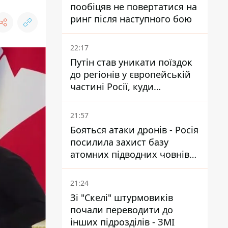
пообіцяв не повертатися на
ринг після наступного бою
22:17
Путін став уникати поїздок
до регіонів у європейській
частині Росії, куди
регулярно долітають дрони
21:57
Бояться атаки дронів - Росія
посилила захист базу
атомних підводних човнів
за 7400 км від України
21:24
Зі "Скелі" штурмовиків
почали переводити до
інших підрозділів - ЗМІ