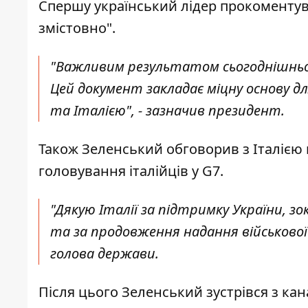
Спершу український лідер прокоментува
змістовно".
"Важливим результатом сьогоднішньої
Цей документ закладає міцну основу 
та Італією", - зазначив президент.
Також Зеленський обговорив з Італією 
головування італійців у G7.
"Дякую Італії за підтримку України, 
та за продовження надання військової 
голова держави.
Після цього Зеленський зустрівся з ка