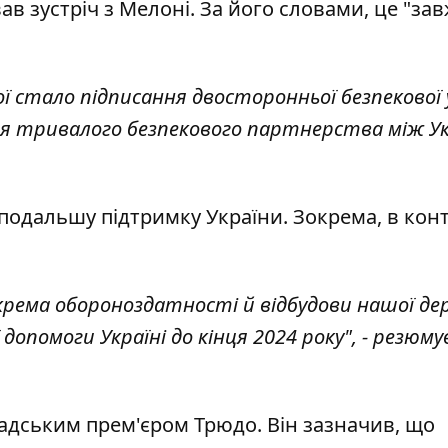
в зустріч з Мелоні. За його словами, це "за
 стало підписання двосторонньої безпекової 
для тривалого безпекового партнерства між У
подальшу підтримку України. Зокрема, в конт
зокрема обороноздатності й відбудови нашої де
допомоги Україні до кінця 2024 року", - резюму
надським прем'єром Трюдо. Він зазначив, що