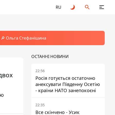
RU
🔎 Ольга Стефанішина
ОСТАННІ НОВИНИ
22:56
идвох
Росія готується остаточно
анексувати Південну Осетію
- країни НАТО занепокоєні
цю
22:35
Все скінчено - Усик