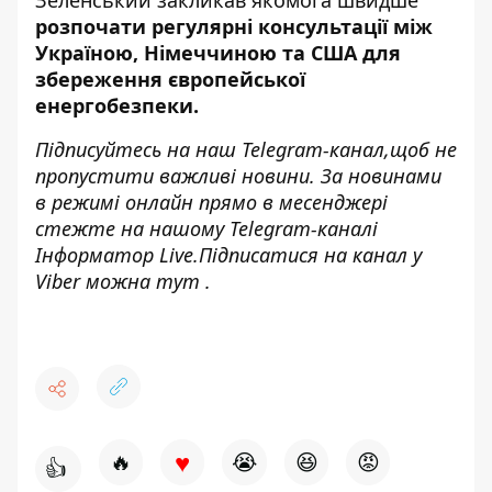
Зеленський закликав якомога швидше
розпочати регулярні консультації між
Україною, Німеччиною та США для
збереження європейської
енергобезпеки.
Підписуйтесь на наш
Telegram-канал,
щоб не
пропустити важливі новини. За новинами
в режимі онлайн прямо в месенджері
стежте на нашому Telegram-каналі
Інформатор Live
.Підписатися на канал у
Viber можна
тут
.
♥
🔥
😭
😆
😡
👍