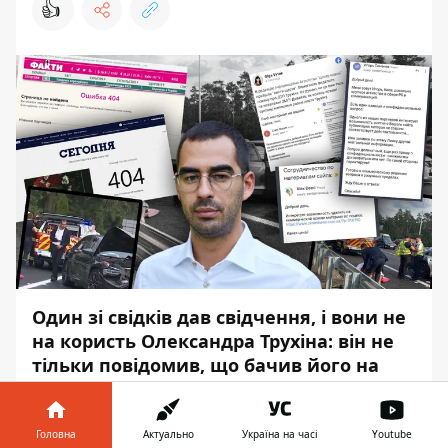
👍
Один зі свідків дав свідчення, і вони не
на користь Олександра Трухіна: він не
тільки повідомив, що бачив його на
місці, але і вказав, що той був за
кермом Audi. На підставі цього "в гру"
вступає ДБР - поліція Києва передала
Головна
Актуально
Україна на часі
Youtube