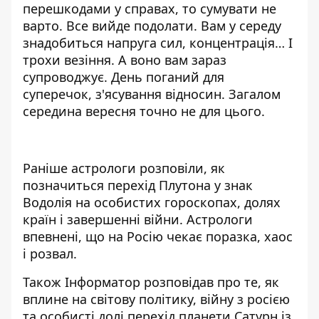
перешкодами у справах, то сумувати не
варто. Все вийде подолати. Вам у середу
знадобиться напруга сил, концентрація… І
трохи везіння. А воно вам зараз
супроводжує. День поганий для
суперечок, з'ясування відносин. Загалом
середина вересня точно не для цього.
Раніше астрологи розповіли, як
позначиться
перехід Плутона у знак
Водолія
на особистих гороскопах, долях
країн і завершенні війни. Астрологи
впевнені, що на Росію чекає поразка, хаос
і розвал.
Також Інформатор розповідав про те, як
вплине на світову політику, війну з росією
та особисті долі
перехід планети Сатурн із