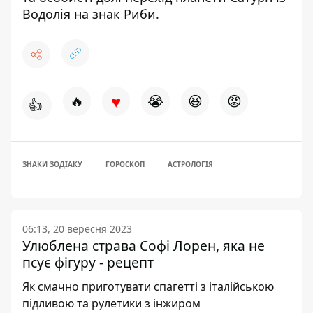
Водолія на знак Риби
.
♥
🔥
😭
😆
😡
👍
ЗНАКИ ЗОДІАКУ
ГОРОСКОП
АСТРОЛОГІЯ
06:13, 20 вересня 2023
Улюблена страва Софі Лорен, яка не
псує фігуру - рецепт
Як смачно приготувати спагетті з італійською
підливою та рулетики з інжиром