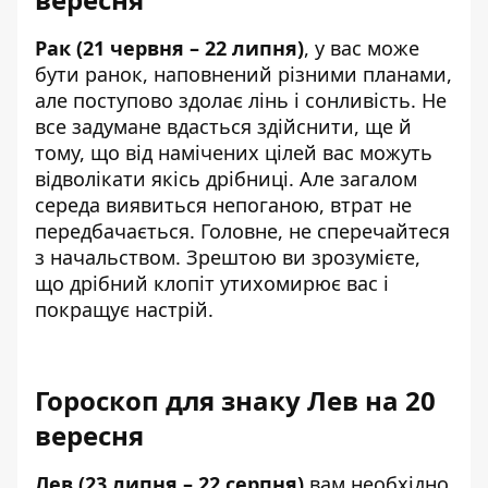
Рак (21 червня – 22 липня)
, у вас може
бути ранок, наповнений різними планами,
але поступово здолає лінь і сонливість. Не
все задумане вдасться здійснити, ще й
тому, що від намічених цілей вас можуть
відволікати якісь дрібниці. Але загалом
середа виявиться непоганою, втрат не
передбачається. Головне, не сперечайтеся
з начальством. Зрештою ви зрозумієте,
що дрібний клопіт утихомирює вас і
покращує настрій.
Гороскоп для знаку Лев на 20
вересня
Лев (23 липня – 22 серпня)
вам необхідно