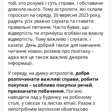
той, хто розуміє і суть справи, і обставини
довкола нього. Тому астрологи, які склали
гороскоп на середу, 20 вересня 2023 року
,
радять усіх уважно слухати та ставити
правильні питання. Часто буває, що
відвертість ти отримуєш в обмін на власну
відвертість. Тому важливо і слухати, і
казати. День добрий також для навчання,
читання новин, розмов про політику –
адже все це також важливі джерела
інформації.
У середу, на думку астрологів,
добре
розпочинати важливі справи, робити
покупки – особливо покупки речей,
призначати побачення.
Погано
наводити лад у будинку, на робочому
столі, у смсках та листах email. Разом з
непотрібним мотлохом обов'язково