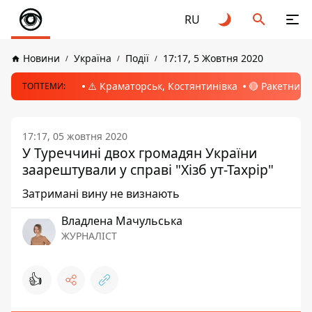
RU
Новини
Україна
Події
17:17, 5 Жовтня 2020
⚠️ Краматорськ, Костянтинівка
🔴 Ракетний 
ТОПТЕМИ:
17:17, 05 жовтня 2020
У Туреччині двох громадян України
заарештували у справі "Хізб ут-Тахрір"
Затримані вину не визнають
Владлена Мачульська
ЖУРНАЛІСТ
👍