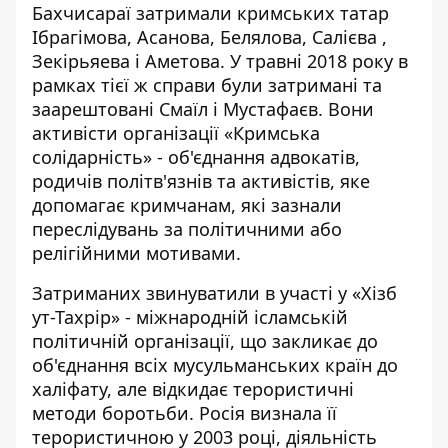
Бахчисараї затримали кримських татар
Ібрагімова, Асанова, Белялова, Салієва ,
Зекірьяева і Аметова. У травні 2018 року в
рамках тієї ж справи були затримані та
заарештовані Смаїл і Мустафаєв. Вони
активісти організації «Кримська
солідарність» - об'єднання адвокатів,
родичів політв'язнів та активістів, яке
допомагає кримчанам, які зазнали
переслідувань за політичними або
релігійними мотивами.
Затриманих звинуватили в участі у «Хізб
ут-Тахрір» - міжнародній ісламській
політичній організації, що закликає до
об'єднання всіх мусульманських країн до
халіфату, але відкидає терористичні
методи боротьби. Росія визнала її
терористичною у 2003 році, діяльність