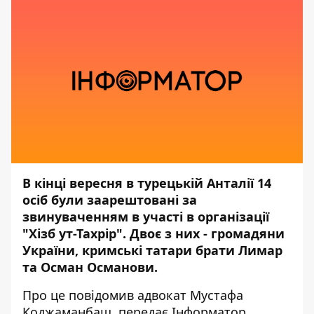
В кінці вересня в турецькій Анталії 14
осіб були заарештовані за
звинуваченням в участі в організації
"Хізб ут-Тахрір". Двоє з них - громадяни
України, кримські татари брати Лимар
та Осман Османови.
Про це
повідомив
адвокат Мустафа
Коджаманбаш, передає
Інформатор
.