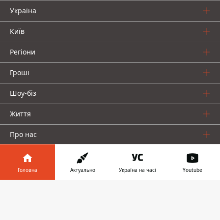
Україна
Київ
Регіони
Гроші
Шоу-біз
Життя
Про нас
Головна
Актуально
Україна на часі
Youtube
Інформатор у
Завантажити
телефоні
👉
Інформатор проекти