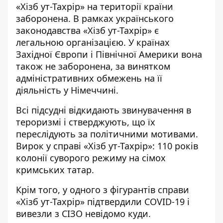
«Хізб ут-Тахрір» на території країни
заборонена. В рамках українського
законодавства «Хізб ут-Тахрір» є
легальною організацією. У країнах
Західної Європи і Північної Америки вона
також не заборонена, за винятком
адміністративних обмежень на її
діяльність у Німеччині.
Всі підсудні відкидають звинувачення в
тероризмі і стверджують, що їх
переслідують за політичними мотивами.
Вирок у справі «Хізб ут-Тахрір»:
110 років
колонії суворого режиму на сімох
кримських татар.
Крім того, у одного з фігурантів справи
«Хізб ут-Тахрір» підтвердили COVID-19 і
вивезли з СІЗО невідомо куди.