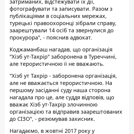
затриманих, відстежувати їх дії,
фотографувати та записувати. Разом з
публікаціями в соціальних мережах,
турецькі правоохоронці зібрали справу,
заарештували 14 осіб та звернулися до
прокурора", - пояснив адвокат.
Коджаманбаш нагадав, що організація
"Хізб ут-Тахрір" заборонена в Туреччині,
але терористичною її не вважають.
"Хізб ут Тахрір - заборонена організація,
але не вважається терористичною. На
першому засіданні суду наша сторона
нагадала про це, але суддя відповів, що
вважає Хізб ут-Тахрір злочинною
організацією та відправив заарештованих
до СІЗО", - резюмував захисник.
Нагадаємо, в жовтні 2017 року у