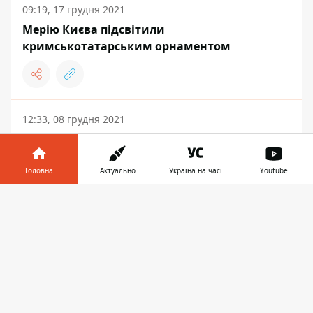
09:19, 17 грудня 2021
Мерію Києва підсвітили
кримськотатарським орнаментом
12:33, 08 грудня 2021
В Криму громадського журналіста не
випускають з поліції навіть після
завершення арешту
Головна
Актуально
Україна на часі
Youtube
Інформатор у
Завантажити
телефоні
👉
ПОДІЇ