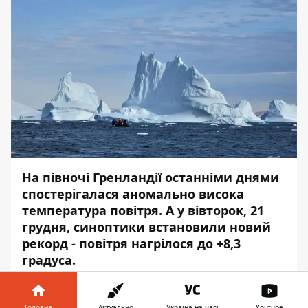
На півночі Гренландії останніми днями
спостерігалася аномально висока
температура повітря. А у вівторок, 21
грудня, синоптики встановили новий
рекорд - повітря нагрілося до +8,3
градуса.
Про це повідомляє
Інформатор
із
посиланням на
пресслужбу
Головна
Актуально
Україна на часі
Youtube