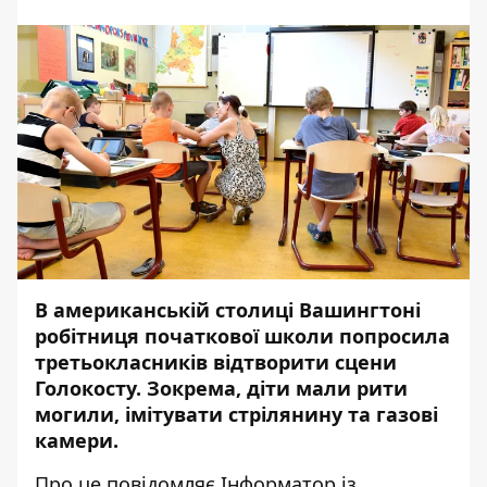
В американській столиці Вашингтоні
робітниця початкової школи попросила
третьокласників відтворити сцени
Голокосту. Зокрема, діти мали рити
могили, імітувати стрілянину та газові
камери.
Про це повідомляє
Інформатор
із