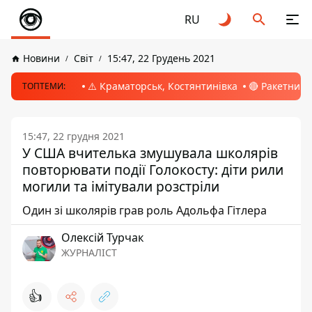
RU
Новини
Світ
15:47, 22 Грудень 2021
⚠️ Краматорськ, Костянтинівка
🔴 Ракетний 
ТОПТЕМИ:
15:47, 22 грудня 2021
У США вчителька змушувала школярів
повторювати події Голокосту: діти рили
могили та імітували розстріли
Один зі школярів грав роль Адольфа Гітлера
Олексій Турчак
ЖУРНАЛІСТ
👍