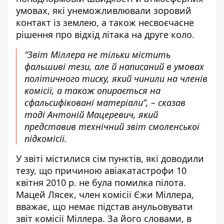
умовах, які унеможливлювали зоровий
контакт із землею, а також несвоєчасне
рішення про відхід літака на друге коло.
“Звіт Міллера не тільки містить
фальшиві тези, але й написаний в умовах
політичного тиску, який чинили на членів
комісії, а також опирається на
сфальсифіковані матеріали”, – сказав
тоді Антоній Мацеревич, який
представив технічний звіт смоленської
підкомісії.
У звіті містилися сім пунктів, які доводили
тезу, що причиною авіакатастрофи 10
квітня 2010 р. не була помилка пілота.
Мацей Лясек, член комісії Єжи Міллера,
вважає, що немає підстав анульовувати
звіт комісії Міллера. За його словами, в