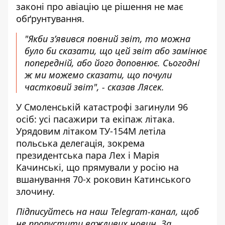
законі про авіацію це рішення не має
обґрунтування.
"Якби з’явився повний звіт, то можна
було би сказати, що цей звіт або замінює
попередній, або його доповнює. Сьогодні
ж ми можемо сказати, що почули
частковий звіт", - сказав Лясек.
У Смоленській катастрофі загинули 96
осіб: усі пасажири та екіпаж літака.
Урядовим літаком ТУ-154М летіла
польська делегація, зокрема
президентська пара Лех і Марія
Качинські, що прямували у росію на
вшанування 70-х роковин Катинського
злочину.
Підписуйтесь на наш
Telegram-канал
, щоб
не пропустити важливих новин. За