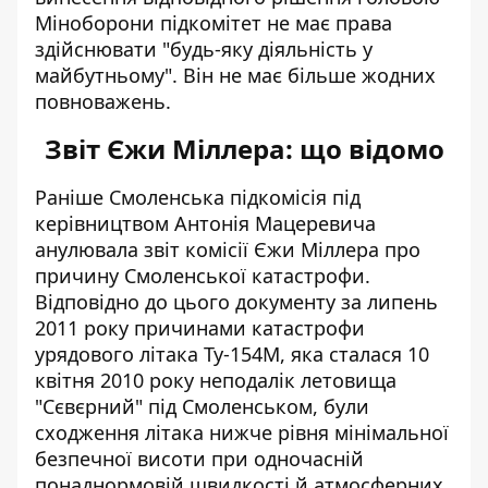
Міноборони підкомітет не має права
здійснювати "будь-яку діяльність у
майбутньому". Він не має більше жодних
повноважень.
Звіт Єжи Міллера: що відомо
Раніше Смоленська підкомісія під
керівництвом Антонія Мацеревича
анулювала звіт комісії Єжи Міллера про
причину Смоленської катастрофи.
Відповідно до цього документу за липень
2011 року причинами катастрофи
урядового літака Ту-154М, яка сталася 10
квітня 2010 року неподалік летовища
"Сєвєрний" під Смоленськом, були
сходження літака нижче рівня мінімальної
безпечної висоти при одночасній
понаднормовій швидкості й атмосферних