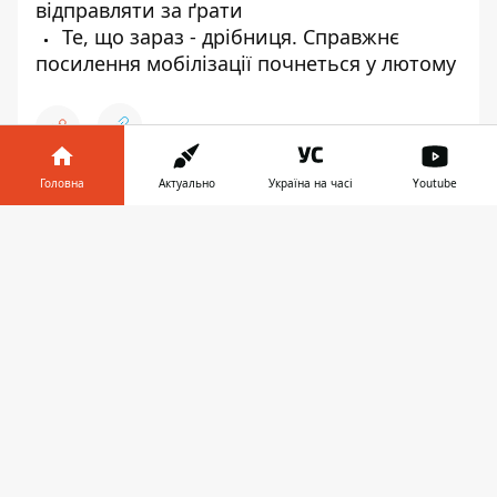
відправляти за ґрати
Те, що зараз - дрібниця. Справжнє
посилення мобілізації почнеться у лютому
Головна
Актуально
Україна на часі
Youtube
♥
🔥
😭
😆
😡
👍
Інформатор у
Завантажити
телефоні
👉
ВІЙНА В УКРАЇНІ
ДЕРЖПРИКОРДОНСЛУЖБА
КАБМІН