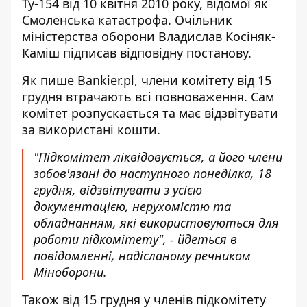
Ту-154 від 10 квітня 2010 року, відомої як
Смоленська катастрофа.
Очільник
міністерства оборони Владислав Косіняк-
Каміш
підписав відповідну постанову.
Як пише Bankier.pl,
члени комітету від 15
грудня втрачають всі повноваження
. Сам
комітет розпускається та має відзвітувати
за використані кошти.
"Підкомітет ліквідовується, а його члени
зобов'язані до наступного понеділка, 18
грудня, відзвітувати з усією
документацією, нерухомістю та
обладнанням, які використовуються для
роботи підкомітету", - йдеться в
повідомленні, надісланому речником
Міноборони.
Також від 15 грудня у членів підкомітету