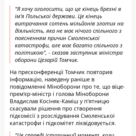
"Я хочу оголосити, що це кінець брехні в
ім’я Польської держави. Це кінець
витрачання сотень мільйонів злотих на
діяльність, яка не має нічого спільного з
поясненням причин Смоленської
катастрофи, але має багато спільного з
політикою", - сказав заступник міністра
оборони Цезарій Томчик.
На пресконференції Томчик повторив
інформацію, наведену раніше в
повідомленні Міноборони про те, що віце-
прем'єр-міністр і голова Міноборони
Владислав Косіняк-Каміш у п'ятницю
скасували рішення про створення
підкомісії з розслідування Смоленської
катастрофи і підкомітет ліквідовується.
"Це справді історичний момент, коли