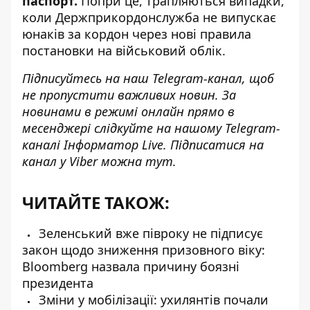
паспорт.
Попри це, трапляються випадки,
коли Держприкордонслужба не випускає
юнаків за кордон через нові правила
постановки на військовий облік.
Підписуйтесь на наш
Telegram-канал
, щоб
не пропустити важливих новин. За
новинами в режимі онлайн прямо в
месенджері слідкуйте на нашому Telegram-
каналі
Інформатор Live
. Підписатися на
канал у Viber можна
тут
.
ЧИТАЙТЕ ТАКОЖ:
Зеленський вже півроку не підписує
закон щодо зниження призовного віку:
Bloomberg назвала причину боязні
президента
Зміни у мобілізації: ухилянтів почали