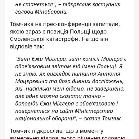
не станеться", – підкреслив заступник
голови Міноборони.
Томчика на прес-конференції запитали,
якою зараз є позиція Польщі щодо
Смоленської катастрофи. На що він
відповів так:
"Звіт Єжи Міллера, звіт комісії Міллера є
обов’язковим звітом від імені Польщі. Я
не знаю, як виглядає питання Антонія
Мацеревича та його дивних досліджень,
які, наскільки мені відомо, не завершено,
але одне можна сказати точно –
доповідь Єжи Міллера є обов’язковою і
повернеться на сайт Міністерства
національної оборони", – сказав Томчик.
Томчик підкреслив, що з моменту
винесення відповідного рішення головою