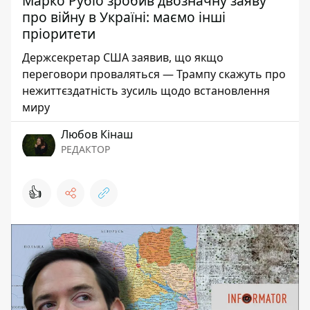
Марко Рубіо зробив двозначну заяву
про війну в Україні: маємо інші
пріоритети
Держсекретар США заявив, що якщо
переговори проваляться — Трампу скажуть про
нежиттєздатність зусиль щодо встановлення
миру
Любов Кінаш
РЕДАКТОР
👍