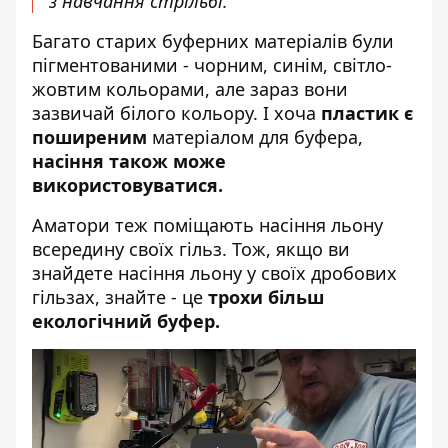
з навчання стрільбі.
Багато старих буферних матеріалів були
пігментованими - чорним, синім, світло-
жовтим кольорами, але зараз вони
зазвичай білого кольору. І хоча
пластик є
поширеним
матеріалом для буфера,
насіння також може
використовуватися.
Аматори теж поміщають насіння льону
всередину своїх гільз. Тож, якщо ви
знайдете насіння льону у своїх дробових
гільзах, знайте - це
трохи більш
екологічний буфер.