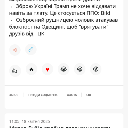
Зброю Україні Трамп не хоче віддавати
навіть за плату. Це стосується ППО: Bild
Озброєний рушницею чоловік атакував
блокпост на Одещині, щоб "врятувати"
друзів від ТЦК
♥
🔥
😭
😆
😡
👍
ЗБРОЯ
ТРЕНДИ СОЦМЕРЕЖ
ОХОТА
СВІТ
11:05, 18 квітня 2025