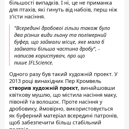
більшості випадків. І ні, це не приманка
для птахів, які гинуть від набоїв, перш ніж
з'їсти насіння.
"Всередині дробової гільзи також було
два різних види льону та полімерний
буфер, що займали місце, яке мала б
займати більша частина дробу", -
написав користувач, про що
пише IFLScience
.
Одного разу був такий художній проект. У
2013 році винахідник Пер Кромвель
створив художній проєкт,
винайшовши
квіткову мушлю, що містила насіння маку,
півоній та волошок. Проте насіння у
дробовику, ймовірно, використовується
як буферний матеріал всередині патронів,
щоб забезпечити більш стабільний