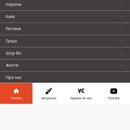
Україна
Київ
Регіони
Гроші
Шоу-біз
Життя
Про нас
Головна
Актуально
Україна на часі
Youtube
Інформатор у
Завантажити
телефоні
👉
Інформатор проекти
Столиця
Ваші фінанси
Авто
Geek