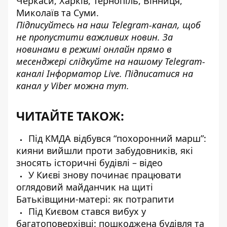
Черкаси, Харків, Тернопіль, Вінниця,
Миколаїв та Суми.
Підписуйтесь на наш
Telegram-канал
, щоб
не пропустити важливих новин. За
новинами в режимі онлайн прямо в
месенджері слідкуйте на нашому Telegram-
каналі
Інформатор Live
. Підписатися на
канал у Viber можна
тут
.
ЧИТАЙТЕ ТАКОЖ:
Під КМДА відбувся “похоронний марш”:
кияни вийшли проти забудовників, які
зносять історичні будівлі – відео
У Києві знову починає працювати
оглядовий майданчик на щиті
Батьківщини-матері: як потрапити
Під Києвом стався вибух у
багатоповерхівці: пошкоджена будівля та