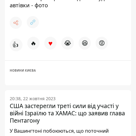
автівки - фото
♥
🔥
😭
😆
😡
👍
НОВИНИ КИЄВА
20:38, 22 жовтня 2023
США застерегли треті сили від участі у
війні Ізраїлю та ХАМАС: що заявив глава
Пентагону
У Вашингтоні побоюються, що поточний