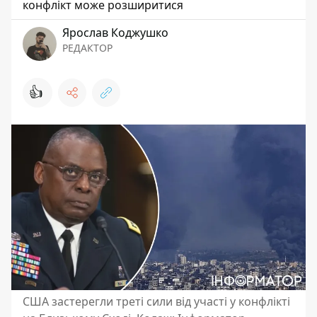
конфлікт може розширитися
Ярослав Коджушко
РЕДАКТОР
👍
США застерегли треті сили від участі у конфлікті