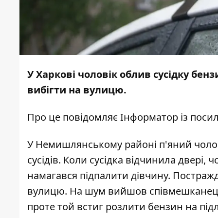
У Харкові чоловік облив сусідку бенз
вибігти на вулицю.
Про це повідомляє
Інформатор
із поси
У Немишлянському районі п'яний чолов
сусідів. Коли сусідка відчинила двері, 
намагався підпалити дівчину. Постражд
вулицю. На шум вийшов співмешканець 
проте той встиг розлити бензин на під