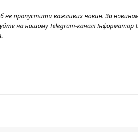
об не пропустити важливих новин. За новина
куйте на нашому Telegram-каналі
Інформатор L
т
.