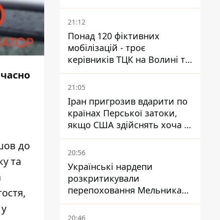
кого це може торкнутися
21:12
Понад 120 фіктивних
мобілізацій - троє
керівників ТЦК на Волині та
Буковині отримали підозри
вчасно
за фейкові звіти
21:05
Іран пригрозив вдарити по
країнах Перської затоки,
якщо США здійснять хоча б
одну атаку - Reuters
шов до
20:56
ку та
Українські нардепи
а
розкритикували
перепоховання Мельника
остя,
через ризик дипломатичної
 у
ізоляції
20:46