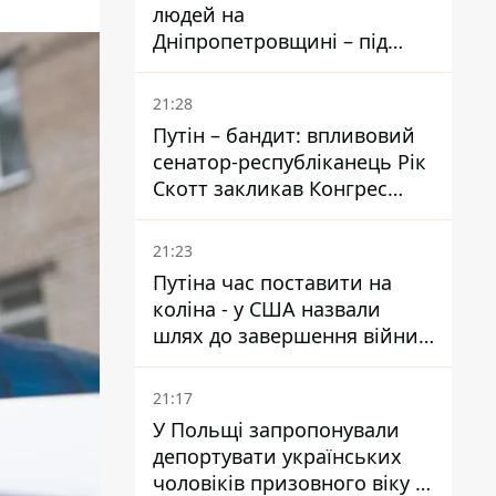
людей на
Дніпропетровщині – під
ударами опинилися п'ять
районів області
21:28
Путін – бандит: впливовий
сенатор-республіканець Рік
Скотт закликав Конгрес
притягнути РФ до
відповідальності за війну в
21:23
Україні
Путіна час поставити на
коліна - у США назвали
шлях до завершення війни -
National Security Journal
21:17
У Польщі запропонували
депортувати українських
чоловіків призовного віку -