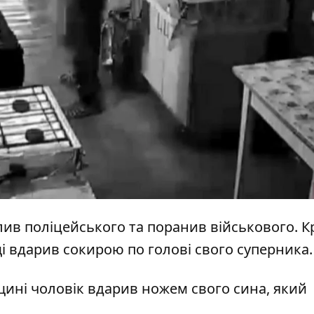
лив поліцейського та поранив військового
. К
і вдарив сокирою по голові
свого суперника.
щині
чоловік вдарив ножем свого сина
, який