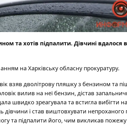
ином та хотів підпалити. Дівчині вдалося 
ланням на
Харківську обласну прокуратуру
.
ік взяв дволітрову пляшку з бензином та пі
чоловік вилив на неї бензин, дістав запальнич
ала швидко зреагувала та встигла вибігти н
дівчини і став виштовхувати непроханого г
логу та підпалити його, чим викликав пожежу