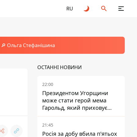
RU
🔎 Ольга Стефанішина
ОСТАННІ НОВИНИ
22:00
Президентом Угорщини
може стати герой мема
Гарольд, який приховує
біль – він очолив народне
голосування
21:45
Росія за добу вбила п'ятьох