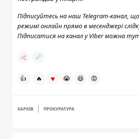
Підписуйтесь на наш
Telegram-канал
, щ
режимі онлайн прямо в месенджері слід
Підписатися на канал у Viber можна
ту
♥
👍
🔥
😭
😆
😡
ХАРКІВ
ПРОКУРАТУРА