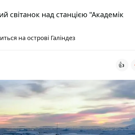
й світанок над станцією "Академік
иться на острові Галіндез
👍