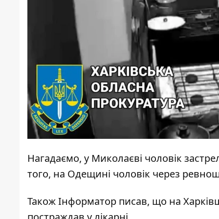
Нагадаємо, у Миколаєві
чоловік застре
того, на Одещині
чоловік через ревнощ
Також
Інформатор
писав, що на Харків
постраждав у лікарні.