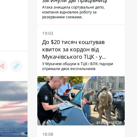
загинули дві працівниці
Атака знищила сортувальне депо,
компанія відновлює роботу за
резервними схемами.
19:03
До $20 тисяч коштував
квиток за кордон від
Мукачівського ТЦК - у
гучній справі перші підозри
У Мукачеві обшуки в ТЦК і ВЛК: підозри
отримали двоє ексочільників
отримали двоє колишніх
керівників
18:08