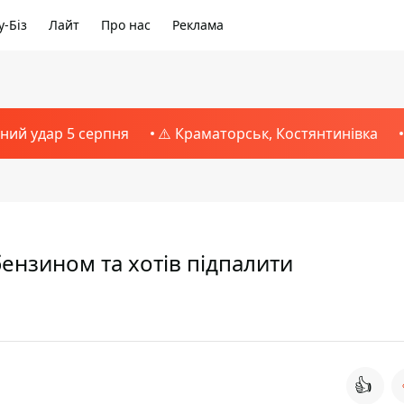
-Біз
Лайт
Про нас
Реклама
тний удар 5 серпня
⚠️ Краматорськ, Костянтинівка
бензином та хотів підпалити
👍