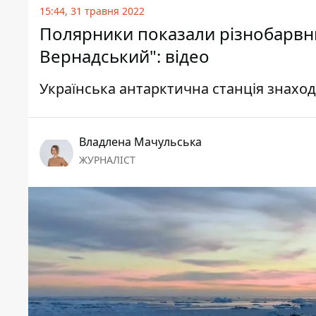
15:44, 31 травня 2022
Полярники показали різнобарвни
Вернадський": відео
Українська антарктична станція знаход
Владлена Мачульська
ЖУРНАЛІСТ