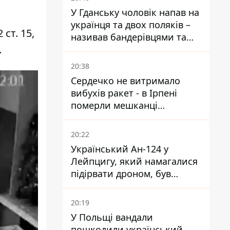
У Гданську чоловік напав на
українця та двох поляків –
ст. 15,
називав бандерівцями та
.
поводився агресивно
20:38
Сердечко не витримало
вибухів ракет - в Ірпені
померли мешканці
притулку для собак з
інвалідністю
20:22
Український Ан-124 у
Лейпцигу, який намагалися
підірвати дроном, був
завантажений
боєприпасами
20:19
У Польщі вандали
пошкодили український