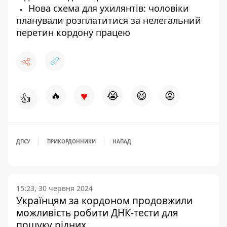
Нова схема для ухилянтів: чоловіки
планували розплатитися за нелегальний
перетин кордону працею
♥
🔥
😭
😆
😡
👍
ДПСУ
ПРИКОРДОННИКИ
НАПАД
15:23, 30 червня 2024
Українцям за кордоном продовжили
можливість робити ДНК-тести для
пошуку рідних