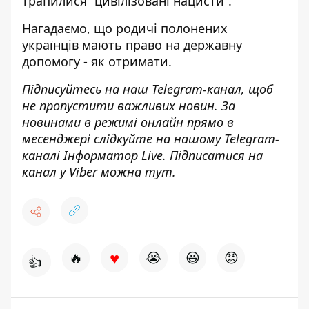
трапилися “цивілізовані нацисти”.
Нагадаємо, що
родичі полонених
українців мають право на державну
допомогу - як отримати
.
Підписуйтесь на наш
Telegram-канал
, щоб
не пропустити важливих новин. За
новинами в режимі онлайн прямо в
месенджері слідкуйте на нашому Telegram-
каналі
Інформатор Live
. Підписатися на
канал у Viber можна
тут
.
♥
🔥
😭
😆
😡
👍