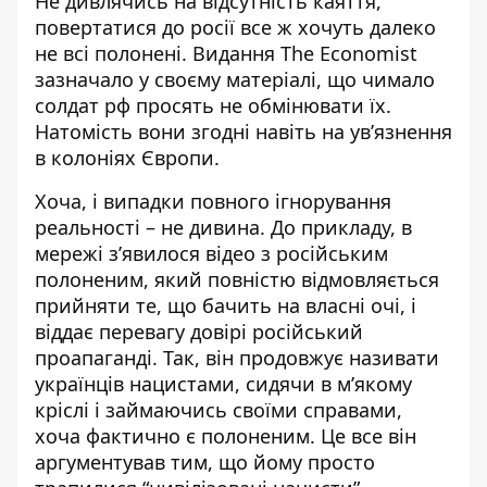
Не дивлячись на відсутність каяття,
повертатися до росії все ж хочуть далеко
не всі полонені.
Видання The Economist
зазначало у своєму матеріалі, що чимало
солдат рф просять не обмінювати їх
.
Натомість вони згодні навіть на ув’язнення
в колоніях Європи.
Хоча, і випадки повного ігнорування
реальності – не дивина. До прикладу,
в
мережі з’явилося відео з російським
полоненим, який повністю відмовляється
прийняти те, що бачить на власні очі
, і
віддає перевагу довірі російський
проапаганді. Так, він продовжує називати
українців нацистами, сидячи в м’якому
кріслі і займаючись своїми справами,
хоча фактично є полоненим. Це все він
аргументував тим, що йому просто