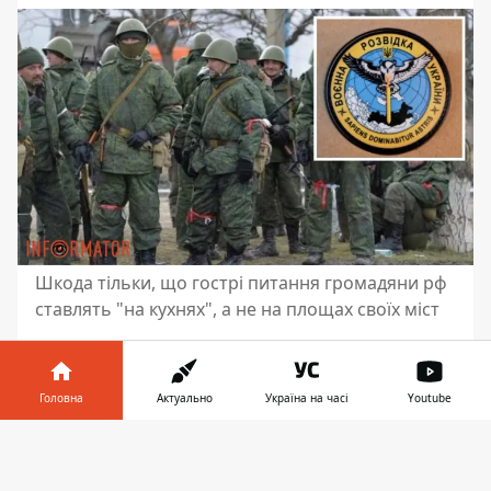
Шкода тільки, що гострі питання громадяни рф
ставлять "на кухнях", а не на площах своїх міст
Прості
мешканці рф поступово
розчаровуються у кремлівській владі
та
Головна
Актуально
Україна на часі
Youtube
починають критикувати особисто
володимира путіна. У приватних бесідах
Інформатор у
Завантажити
вони не приховують роздратування з
телефоні
👉
приводу поганої ситуації в країні, та