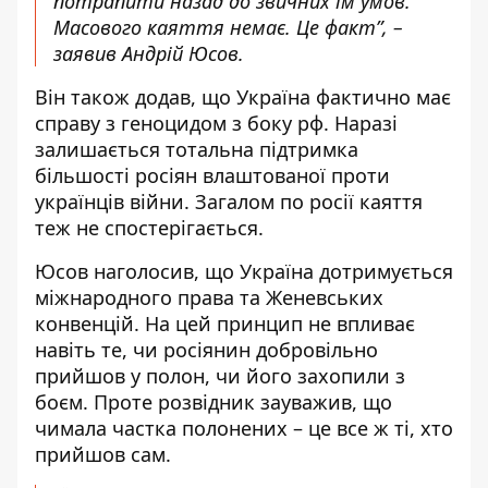
потрапити назад до звичних їм умов.
Масового каяття немає. Це факт”, –
заявив Андрій Юсов.
Він також додав, що Україна фактично має
справу з геноцидом з боку рф. Наразі
залишається тотальна підтримка
більшості росіян влаштованої проти
українців війни. Загалом по росії каяття
теж не спостерігається.
Юсов наголосив, що Україна дотримується
міжнародного права та Женевських
конвенцій. На цей принцип не впливає
навіть те, чи росіянин добровільно
прийшов у полон, чи його захопили з
боєм. Проте розвідник зауважив, що
чимала частка полонених – це все ж ті, хто
прийшов сам.