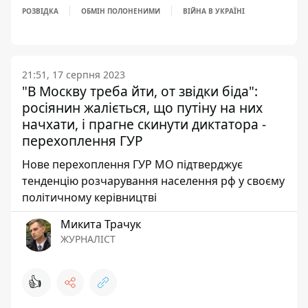
РОЗВІДКА
ОБМІН ПОЛОНЕНИМИ
ВІЙНА В УКРАЇНІ
21:51, 17 серпня 2023
"В Москву треба йти, от звідки біда":
росіянин жаліється, що путіну на них
начхати, і прагне скинути диктатора -
перехоплення ГУР
Нове перехоплення ГУР МО підтверджує
тенденцію розчарування населення рф у своєму
політичному керівництві
Микита Трачук
ЖУРНАЛІСТ
👍