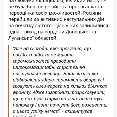
За словами Скібіцького, великий наступ –
це була більше російська пропаганда та
переоцінка своїх можливостей. Росіяни
перейшли до активних наступальних дій
на початку лютого. Ціль у них залишилися
одна – вихід на кордони Донецької та
Луганської областей.
"Але на сьогодні вже зрозуміло, що
російські війська не мають
спроможностей проводити
широкомасштабні стратегічні
наступальні операції. Наші захисники
відбивають удари, тримають оборону і
сковують сили ворога на кількох ділянках
фронту. Адже загарбники розраховували,
що в них буде стрімкий успіх на якомусь
напрямку і вони почнуть його розвивати,
а цього успіху немає", - акцентував