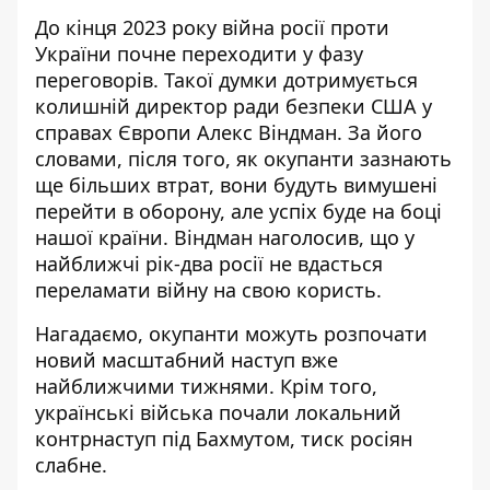
До кінця 2023 року війна росії проти
України почне переходити у
фазу
переговорів
. Такої думки дотримується
колишній директор ради безпеки США у
справах Європи Алекс Віндман. За його
словами, після того, як окупанти зазнають
ще
більших втрат
, вони будуть вимушені
перейти в оборону, але успіх буде на боці
нашої країни. Віндман наголосив, що у
найближчі рік-два росії не вдасться
переламати війну на
свою користь
.
Нагадаємо, окупанти
можуть розпочати
новий масштабний наступ
вже
найближчими тижнями. Крім того,
українські війська
почали локальний
контрнаступ
під Бахмутом, тиск росіян
слабне.