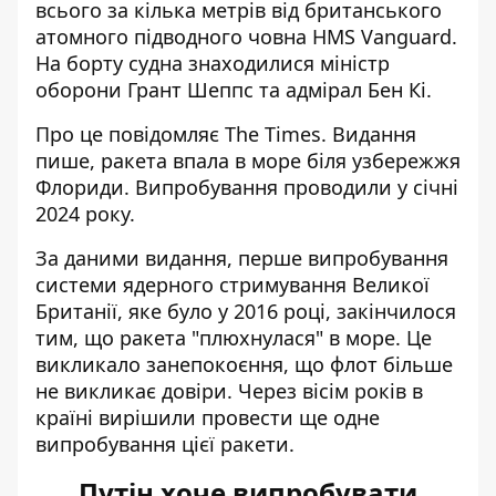
всього за кілька метрів від британського
атомного підводного човна HMS Vanguard.
На борту судна знаходилися міністр
оборони Грант Шеппс та адмірал Бен Кі.
Про це повідомляє The Times. Видання
пише,
ракета впала в море біля узбережжя
Флориди
. Випробування проводили у січні
2024 року.
За даними видання, перше випробування
системи ядерного стримування Великої
Британії, яке було у 2016 році, закінчилося
тим, що ракета "плюхнулася" в море. Це
викликало занепокоєння, що флот більше
не викликає довіри. Через вісім років в
країні вирішили провести ще одне
випробування цієї ракети.
Путін хоче випробувати