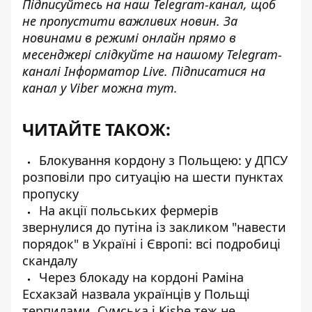
Підписуйтесь на наш
Telegram-канал
, щоб
не пропустити важливих новин. За
новинами в режимі онлайн прямо в
месенджері слідкуйте на нашому Telegram-
каналі
Інформатор Live
. Підписатися на
канал у Viber можна
тут
.
ЧИТАЙТЕ ТАКОЖ:
Блокування кордону з Польщею: у ДПСУ
розповіли про ситуацію на шести пунктах
пропуску
На акції польських фермерів
звернулися до путіна із закликом "навести
порядок" в Україні і Європі: всі подробиці
скандалу
Через блокаду на кордоні Раміна
Есхакзай назвала українців у Польщі
терпилами. Сумська і Kishe теж не