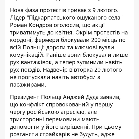
Нова фаза протестів
триває з 9 лютого
.
Лідер "Підкарпатського ошуканого села"
Роман Кондров оголосив, що
акції
триватимуть до квітня
. Окрім протестів на
кордоні, фермери блокували 200 місць по
всій Польщі: дороги та ключові вузли
комунікацій. Раніше вони блокували лише
рух вантажівок, а тепер зупинили навіть
рух поїздів. Надвечір вівторка 20 лютого
не пропускали
навіть автобуси з
пасажирами
.
Президент Польщі Анджей Дуда
заявив,
що конфлікт спровокований
у першу
чергу російською агресією, але
тристоронні перемовини мають
допомогти у його вирішенні. При цьому
розганяти страйкарів не будуть, адже