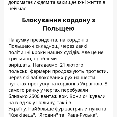
допомагає людям та захищає їхні життя в
цей час.
Блокування кордону з
Польщею
На думку президента, на кордоні з
Польщею є складнощі через деякі
політичні кроки наших сусідів. Але це не
критично, проблеми
вирішать. Нагадаємо, 21 лютого
польськ
і фермери продовжують протести,
чер
ез які заблокованих рух на шести
пунктах пропуску на кордоні з Україною. З
самого ранку у чергах перебували
близько 2500 вантажівок. Вони очікували
на в’їзд як у Польщу, так і в
Україну. Найбільше фур застрягли пунктів
"Краківець", "Ягодин" та "Рава-Руська".