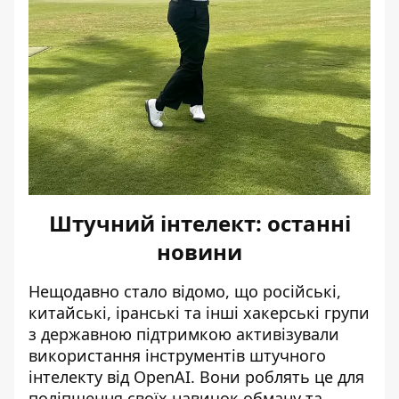
Штучний інтелект: останні
новини
Нещодавно стало відомо, що російські,
китайські, іранські та інші хакерські групи
з державною підтримкою
активізували
використання інструментів штучного
інтелекту
від OpenAI. Вони роблять це для
поліпшення своїх навичок обману та