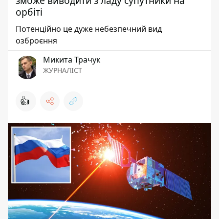
зможе виводити з ладу супутники на
орбіті
Потенційно це дуже небезпечний вид
озброєння
Микита Трачук
ЖУРНАЛІСТ
👍