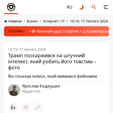
RU
Новини
Бізнес
Інтернет і ІТ
10:19, 17 Лютого 2024
🔴 Ракетний удар 5 серпня
⚠️ Краматорськ, 
ТОПТЕМИ:
10:19, 17 лютого 2024
Трамп поскаржився на штучний
інтелект, який робить його товстим –
фото
Він показав знімок, який виявився фейковим
Ярослав Коджушко
РЕДАКТОР
👍