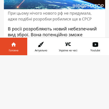
При цьому нічого нового рф не придумала,
адже подібні розробки робилися ще в СРСР
В росії розробляють новий небезпечний
вид зброї. Вона потенційно зможе
виводити з ладу
велику кількість
супутників
. Це зробить окремі ділянки
Головна
Актуально
Україна на часі
Youtube
космічної орбіти абсолютно
непридатними для використання.
Інформатор у
Завантажити
телефоні
👉
Про це пише видання CNN. Журналісти
посилаються на дані розвідки
.
За даними ЗМІ, цей новий вид зброї
відомий у середовищі військових як
ядерний електромагнітний імпульс.
Створюється імпульс електромагнітної
енергії та потік дуже заряджених