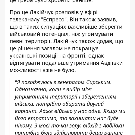
це треба було зробити раніше.
Про це Лакійчук розповів у ефірі
телеканалу "Еспресо". Він також заявив,
що в таких ситуаціях важливіше зберегти
військовий потенціал, ніж утримувати
певні території. Лакійчук також додав, що
це рішення загалом не покращує
українські позиції на фронті, однак
відтягувати подальше утримання Авдіївки
можливості вже не було.
"Я погоджуюсь з генералом Сирським.
Однозначно, коли є вибір між
утриманням території і збереженням
війська, потрібно обирати другий
варіант. Адже військо у нас одне. Якщо ми
його втратимо, то захищати нас буде
нікому. З моєї точки зору, відхід з Авдіївки
потрібно було здійснювати дещо раніше,