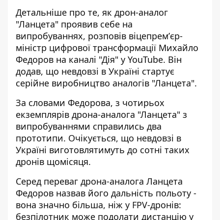
Детальніше про те,
як дрон-аналог
"Ланцета" проявив себе
на
випробуваннях, розповів віцепремʼєр-
міністр цифрової трансформації Михайло
Федоров на каналі "Дія" у YouTube. Він
додав, що невдовзі в Україні стартує
серійне виробництво аналогів "Ланцета".
За словами Федорова, з чотирьох
екземплярів дрона-аналога "Ланцета" з
випробуваннями справились два
прототипи. Очікується, що невдовзі в
Україні виготовлятимуть до сотні таких
дронів щомісяця.
Серед переваг дрона-аналога Ланцета
Федоров назвав його дальність польоту -
вона значно більша, ніж у FPV-дронів:
безпілотник може подолати дистанцію у