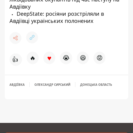
Авдіївку
DeepState: росіяни розстріляли в
Авдіївці українських полонених
♥
🔥
😭
😆
😡
👍
АВДІЇВКА
ОЛЕКСАНДР СИРСЬКИЙ
ДОНЕЦЬКА ОБЛАСТЬ