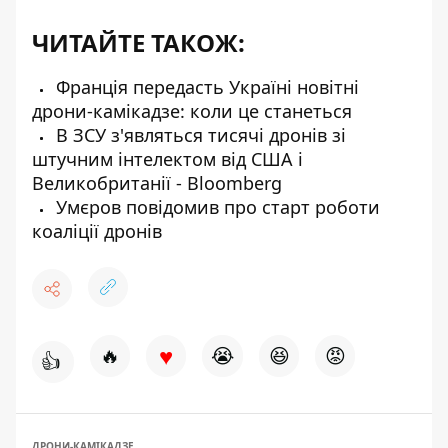
ЧИТАЙТЕ ТАКОЖ:
Франція передасть Україні новітні
дрони-камікадзе: коли це станеться
В ЗСУ з'являться тисячі дронів зі
штучним інтелектом від США і
Великобританії - Bloomberg
Умєров повідомив про старт роботи
коаліції дронів
♥
🔥
😭
😆
😡
👍
ДРОНИ-КАМІКАДЗЕ