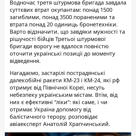
Водночас
третя штурмова бригада завдала
суттєвих втрат окупантам
: понад 1500
загиблими, понад 3500 пораненими та
втрата понад 20 одиниць бронетехніки.
Варто відзначити, що завдяки мужності та
рішучості бійців Третьої штурмової
бригади ворогу не вдалося повністю
оточити українські позиції до моменту
відведення.
Нагадаємо, з
астарілі пострадянські
далекобійні ракети КМ-23 і КМ-24, які рф
отримує від Північної Кореї, несуть
небезпеку українським містам. Втім, від
них є ефективні "ліки": які саме, і чи
отримає Україна допомогу від
балістичного терору, розповідає
авіаексперт Анатолій Храпчинський.