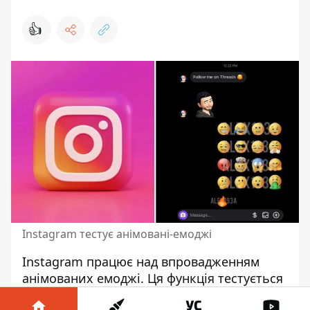
👍
Instagram тестує анімовані-емоджі
Instagram
працює над впровадженням
анімованих емоджі
. Ця функція тестується
у вікні діалогового чату Direct Message.