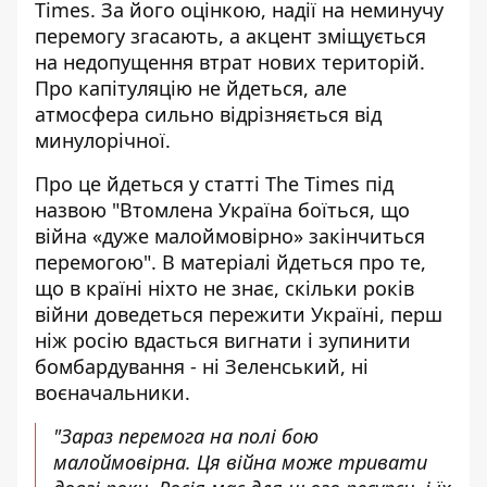
Times. За його оцінкою, надії на неминучу
перемогу згасають, а акцент зміщується
на недопущення втрат нових територій.
Про капітуляцію не йдеться, але
атмосфера сильно відрізняється від
минулорічної.
Про це йдеться у статті The Times під
назвою "Втомлена Україна боїться, що
війна «дуже малоймовірно» закінчиться
перемогою". В матеріалі йдеться про те,
що в країні ніхто не знає,
скільки років
війни доведеться пережити Україні
, перш
ніж росію вдасться вигнати і зупинити
бомбардування - ні Зеленський, ні
воєначальники.
"Зараз перемога на полі бою
малоймовірна. Ця війна може тривати