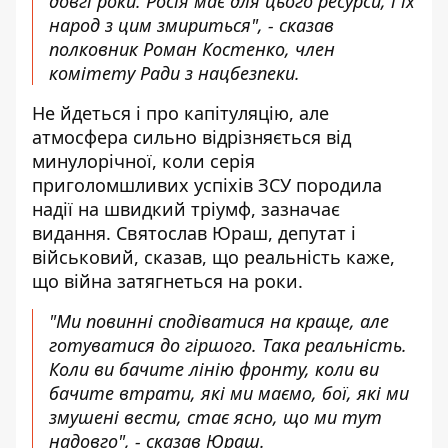
довгі роки. Росія має для цього ресурси, і їх
народ з цим змириться", - сказав
полковник Роман Костенко, член
комітету Ради з нацбезпеки.
Не йдеться і про капітуляцію, але
атмосфера сильно відрізняється від
минулорічної, коли серія
приголомшливих успіхів ЗСУ породила
надії на швидкий тріумф, зазначає
видання. Святослав Юраш, депутат і
військовий, сказав, що реальність каже,
що війна затягнеться на роки.
"Ми повинні сподіватися на краще, але
готуватися до гіршого. Така реальність.
Коли ви бачите лінію фронту, коли ви
бачите втрати, які ми маємо, бої, які ми
змушені вести, стає ясно, що ми тут
надовго", - сказав Юраш.