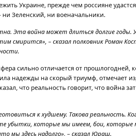
режить Украине
, прежде чем россияне удастся
 ни Зеленский, ни военачальники.
тна. Эта война может длиться долгие годы. У
этим смирится», – сказал полковник Роман Кос
ности.
осфера сильно отличается от прошлогодней, к
ила надежды на скорый триумф, отмечает из
азал, что реальность говорит, что война за
готовиться к худшему. Такова реальность. Ко
те убытки, которые мы имеем, бои, которые
то мы здесь надолго», – сказал Юраш.