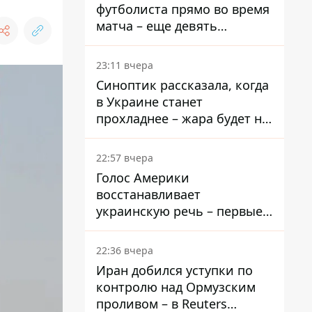
футболиста прямо во время
матча – еще девять
пострадали
23:11 вчера
Синоптик рассказала, когда
в Украине станет
прохладнее – жара будет не
долго
22:57 вчера
Голос Америки
восстанавливает
украинскую речь – первые
эфиры ожидаются на
следующей неделе
22:36 вчера
Иран добился уступки по
контролю над Ормузским
проливом – в Reuters