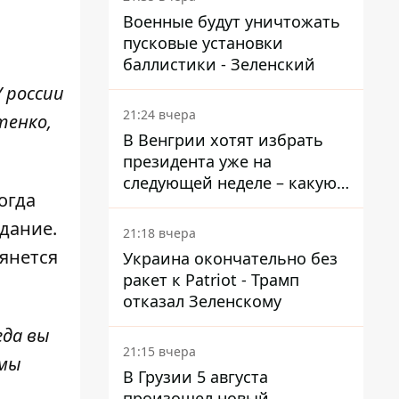
Военные будут уничтожать
пусковые установки
баллистики - Зеленский
 россии
21:24 вчера
тенко,
В Венгрии хотят избрать
президента уже на
следующей неделе – какую
огда
дату предлагают
дание.
21:18 вчера
тянется
Украина окончательно без
ракет к Patriot - Трамп
отказал Зеленскому
гда вы
21:15 вчера
 мы
В Грузии 5 августа
произошел новый