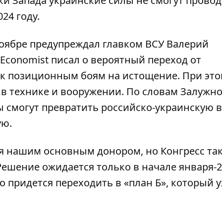
ки Запада украинские силы не смогут прово
24 году.
оябре предупреждал главком ВСУ Валерий
 Economist писал о
вероятный переход от
 к позиционным боям на истощение
. При эт
 в технике и вооружении. По словам Залужно
 смогут превратить российско-украинскую 
ую.
я нашим основным донором, но Конгресс так
 Решение ожидается только в начале января-
то придется переходить в «план Б», который 