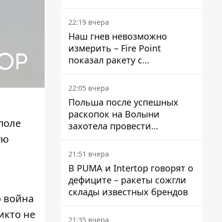
раскрыли детали
22:19 вчера
Наш гнев невозможно
измерить – Fire Point
показал ракету с
загадочной отметкой 723
22:05 вчера
Польша после успешных
раскопок на Волыни
поле
захотела провести
эксгумацию в новых местах
ую
21:51 вчера
В PUMA и Intertop говорят о
дефиците – ракеты сожгли
склады известных брендов
о война
икто не
21:35 вчера