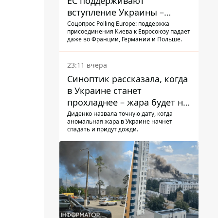
ЕС поддерживают
вступление Украины –
результаты опроса
Соцопрос Polling Europe: поддержка
присоединения Киева к Евросоюзу падает
даже во Франции, Германии и Польше.
23:11 вчера
Синоптик рассказала, когда
в Украине станет
прохладнее – жара будет не
долго
Диденко назвала точную дату, когда
аномальная жара в Украине начнет
спадать и придут дожди.