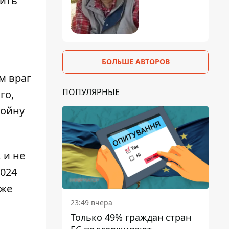
дить
БОЛЬШЕ АВТОРОВ
ом враг
ПОПУЛЯРНЫЕ
го,
войну
 и не
2024
уже
23:49 вчера
Только 49% граждан стран