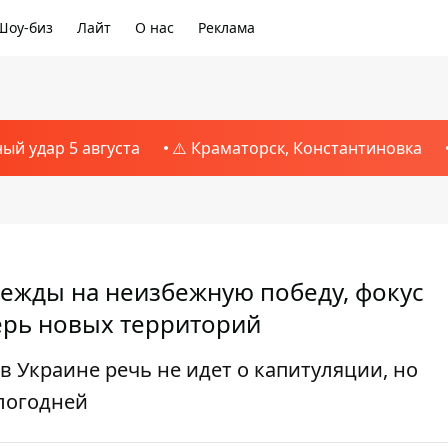
Шоу-биз
Лайт
О нас
Реклама
ный удар 5 августа
⚠️ Краматорск, Константиновка
адежды на неизбежную победу, фокус
ерь новых территорий
в Украине речь не идет о капитуляции, но
логодней