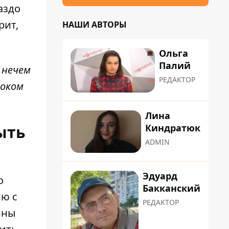
аздо
рит,
НАШИ АВТОРЫ
Ольга
Палий
 нечем
РЕДАКТОР
роком
Лина
ыть
Киндратюк
ADMIN
Эдуард
о
Бакканский
ию с
РЕДАКТОР
йны