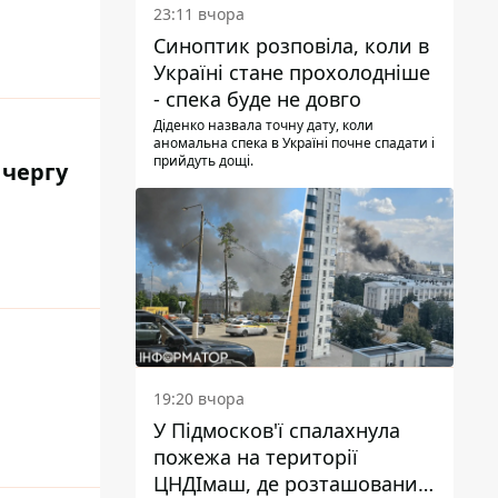
23:11 вчора
Синоптик розповіла, коли в
Україні стане прохолодніше
- спека буде не довго
Діденко назвала точну дату, коли
аномальна спека в Україні почне спадати і
прийдуть дощі.
 чергу
19:20 вчора
У Підмосков'ї спалахнула
пожежа на території
ЦНДІмаш, де розташований