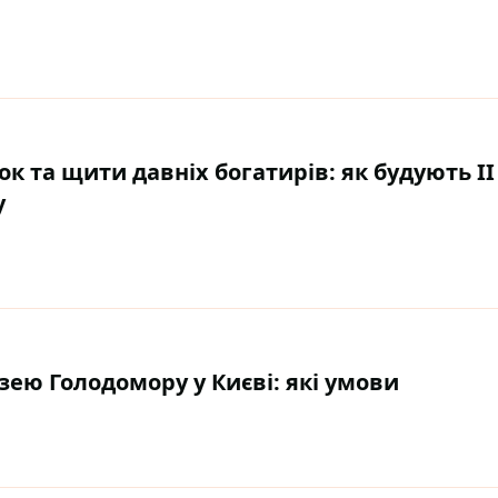
 та щити давніх богатирів: як будують ІІ
у
зею Голодомору у Києві: які умови