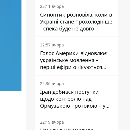
23:11 вчора
Синоптик розповіла, коли в
Україні стане прохолодніше
- спека буде не довго
22:57 вчора
Голос Америки відновлює
українське мовлення –
перші ефіри очікуються
наступного тижня
22:36 вчора
Іран добився поступки
щодо контролю над
Ормузькою протокою – у
Reuters розкрили деталі
22:19 вчора