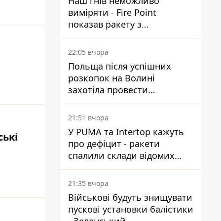
Наш гнів неможливо
виміряти - Fire Point
показав ракету з
загадковою позначкою 723
22:05 вчора
Польща після успішних
розкопок на Волині
захотіла провести
ексгумацію у нових місцях
21:51 вчора
У PUMA та Intertop кажуть
ські
про дефіцит - ракети
спалили склади відомих
брендів
21:35 вчора
Військові будуть знищувати
пускові установки балістики