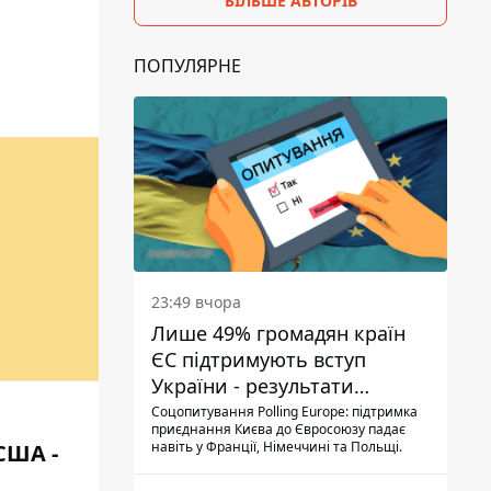
БІЛЬШЕ АВТОРІВ
ПОПУЛЯРНЕ
23:49 вчора
Лише 49% громадян країн
ЄС підтримують вступ
України - результати
опитування
Соцопитування Polling Europe: підтримка
приєднання Києва до Євросоюзу падає
навіть у Франції, Німеччині та Польщі.
США -