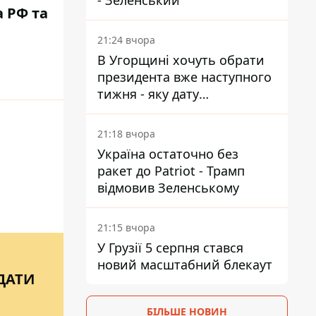
- Зеленський
а РФ та
21:24 вчора
В Угорщині хочуть обрати
президента вже наступного
тижня - яку дату
пропонують
21:18 вчора
Україна остаточно без
ракет до Patriot - Трамп
відмовив Зеленському
21:15 вчора
У Грузії 5 серпня стався
новий масштабний блекаут
ДАТИ
БІЛЬШЕ НОВИН