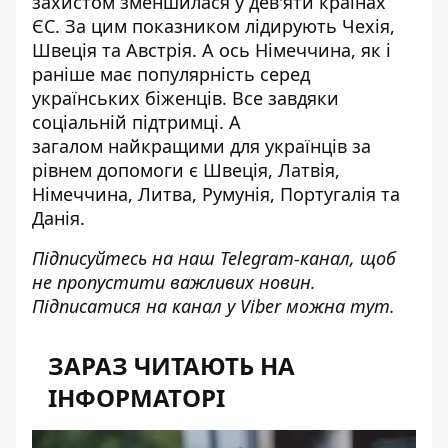
захистом
зменшилася у дев'яти країнах
ЄС
. За цим показником лідирують Чехія,
Швеція та Австрія. А ось Німеччина, як і
раніше має популярність серед
українських біженців. Все завдяки
соціальній підтримці. А
загалом
найкращими для українців
за
рівнем допомоги є Швеція, Латвія,
Німеччина, Литва, Румунія, Португалія та
Данія.
Підписуйтесь на наш
Telegram-канал
, щоб
не пропустити важливих новин.
Підписатися на канал у Viber можна
тут
.
ЗАРАЗ ЧИТАЮТЬ НА
ІНФОРМАТОРІ