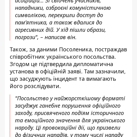
асоціацій… Зі свідчень учасників,
нападники, озброєні комуністичною
символікою, перекрили доступ до
пам’ятника, а також вдалися до
агресивних дій. У хід пішли образи,
погрози", – написав він.
Також, за даними Посоленика, постраждав
співробітник
українського посольства
.
Згодом це підтвердила дипломатична
установа в офіційній заяві. Там зазначили,
що засуджують інцидент та вимагають
його розслідувати.
"Посольство у найжорсткішому форматі
засуджує ганебне порушення офіційного
заходу, присвяченого подіям історичного
та емоційного значення для українського
народу. Ці провокаційні дії, що призвели
до фізичних нападів, у тому числі нападу