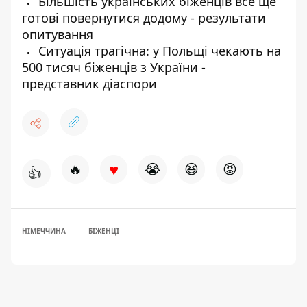
Більшість українських біженців все ще
готові повернутися додому - результати
опитування
Ситуація трагічна: у Польщі чекають на
500 тисяч біженців з України -
представник діаспори
♥
🔥
😭
😆
😡
👍
НІМЕЧЧИНА
БІЖЕНЦІ