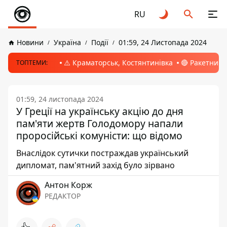
RU
Новини
Україна
Події
01:59, 24 Листопада 2024
⚠️ Краматорськ, Костянтинівка
🔴 Ракетний 
ТОПТЕМИ:
01:59, 24 листопада 2024
У Греції на українську акцію до дня
пам'яти жертв Голодомору напали
проросійські комуністи: що відомо
Внаслідок сутички постраждав український
дипломат, пам'ятний захід було зірвано
Антон Корж
РЕДАКТОР