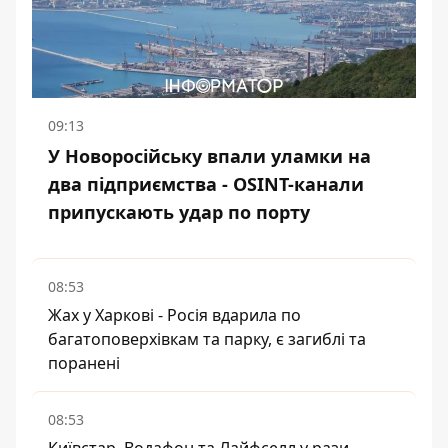
09:13
У Новоросійську впали уламки на
два підприємства - OSINT-канали
припускають удар по порту
08:53
Жах у Харкові - Росія вдарила по
багатоповерхівкам та парку, є загиблі та
поранені
08:53