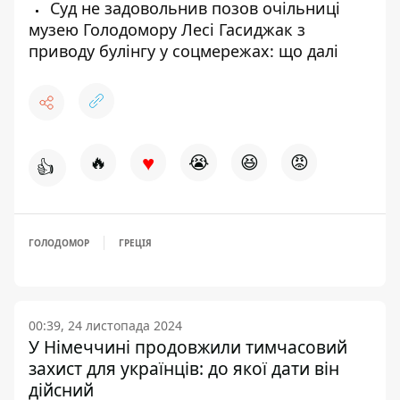
Суд не задовольнив позов очільниці
музею Голодомору Лесі Гасиджак з
приводу булінгу у соцмережах: що далі
♥
🔥
😭
😆
😡
👍
ГОЛОДОМОР
ГРЕЦІЯ
00:39, 24 листопада 2024
У Німеччині продовжили тимчасовий
захист для українців: до якої дати він
дійсний