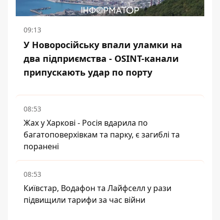
09:13
У Новоросійську впали уламки на
два підприємства - OSINT-канали
припускають удар по порту
08:53
Жах у Харкові - Росія вдарила по
багатоповерхівкам та парку, є загиблі та
поранені
08:53
Київстар, Водафон та Лайфселл у рази
підвищили тарифи за час війни