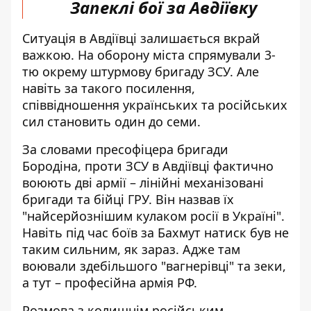
Запеклі бої за Авдіївку
Ситуація в Авдіївці залишається вкрай
важкою. На оборону міста спрямували 3-
тю окрему штурмову бригаду ЗСУ. Але
навіть за такого посилення,
співвідношення українських та російських
сил становить один до семи.
За словами пресофіцера бригади
Бородіна, проти ЗСУ в Авдіївці фактично
воюють дві армії – лінійні механізовані
бригади та бійці ГРУ. Він назвав їх
"найсерйознішим кулаком росії в Україні".
Навіть під час боїв за Бахмут натиск був не
таким сильним, як зараз. Адже там
воювали здебільшого "вагнерівці" та зеки,
а тут – професійна армія РФ.
Розмова з колишнім російським