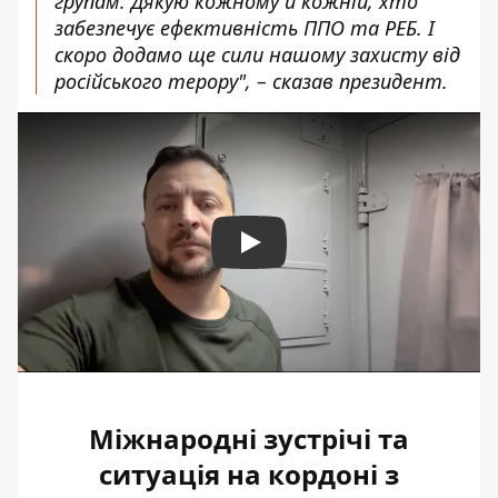
групам. Дякую кожному й кожній, хто
забезпечує ефективність ППО та РЕБ. І
скоро додамо ще сили нашому захисту від
російського терору", – сказав президент.
Play
Міжнародні зустрічі та
ситуація на кордоні з