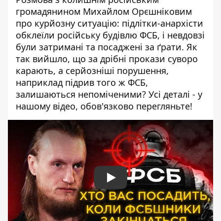
громадянином Михайлом Орєшніковим
про курйозну ситуацію: підлітки-анархісти
обклеїли російську будівлю ФСБ, і невдовзі
були затримані та посаджені за ґрати. Як
так вийшло, що за дрібні прокази суворо
карають, а серйозніші порушення,
наприклад підрив того ж ФСБ,
залишаються непоміченими? Усі деталі - у
нашому відео, обов'язково перегляньте!
Play