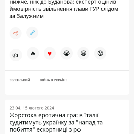
нижче, ніж до Буданова: експерт оцінив
ймовірність звільнення глави ГУР слідом
за Залужним
♥
🔥
😭
😆
😡
👍
ЗЕЛЕНСЬКИЙ
ВІЙНА В УКРАЇНІ
23:04, 15 лютого 2024
Жорстока еротична гра: в Італії
судитимуть українку за "напад та
побиття" ескортниці з рф