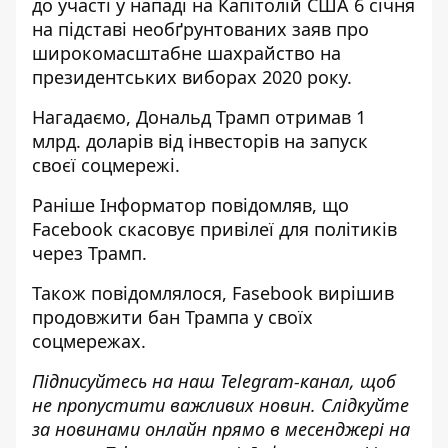
до участі
у нападі на Капітолій США 6 січня
на підставі необґрунтованих заяв про
широкомасштабне шахрайство на
президентських виборах 2020 року.
Нагадаємо, Дональд Трамп
отримав 1
млрд. доларів
від інвесторів на запуск
своєї соцмережі.
Раніше
Інформатор
повідомляв, що
Facebook скасовує привілеї для політиків
через Трамп.
Також повідомлялося,
Fasebook вирішив
продовжити бан Трампа
у своїх
соцмережах.
Підписуйтесь на наш
Telegram-канал
, щоб
не пропустити важливих новин. Слідкуйте
за новинами онлайн прямо в месенджері на