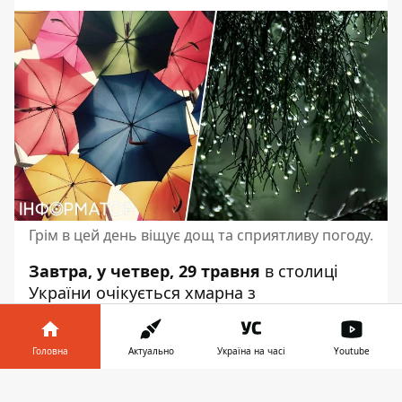
Грім в цей день віщує дощ та сприятливу погоду.
Завтра, у четвер, 29 травня
в столиці
України
очікується хмарна з
проясненнями погода
. Вночі без опадів,
вдень короткочасні дощі. У Києві вночі +
Головна
Актуально
Україна на часі
Youtube
13 + 15 С, вдень + 19 + 21 С. Температура
по україні вночі + 10+ 15 С, вдень + 18 + 23
Інформатор у
Завантажити
С. Про це
повідомляє Укргідрометцентр
.