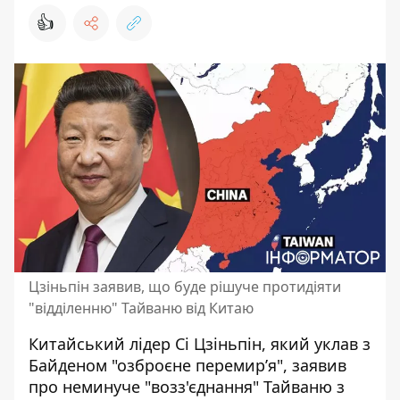
👍
Цзіньпін заявив, що буде рішуче протидіяти
"відділенню" Тайваню від Китаю
Китайський лідер Сі Цзіньпін,
який
уклав з
Байденом "озброєне перемир’я"
, заявив
про неминуче "возз'єднання" Тайваню з