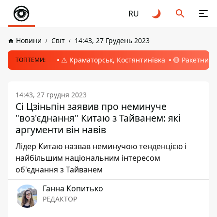
RU
Новини
Світ
14:43, 27 Грудень 2023
⚠️ Краматорськ, Костянтинівка
🔴 Ракетний 
ТОПТЕМИ:
14:43, 27 грудня 2023
Сі Цзіньпін заявив про неминуче
"воз'єднання" Китаю з Тайванем: які
аргументи він навів
Лідер Китаю назвав неминучою тенденцією і
найбільшим національним інтересом
об'єднання з Тайванем
Ганна Копитько
РЕДАКТОР