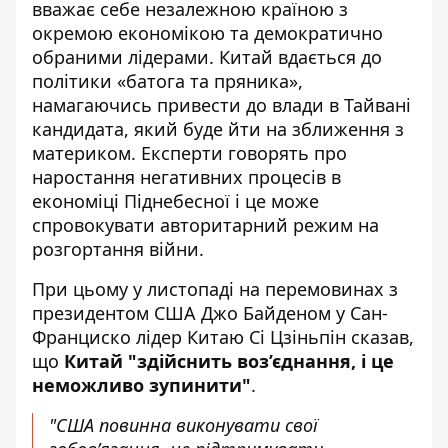
вважає себе незалежною країною з
окремою економікою та демократично
обраними лідерами. Китай вдається до
політики «батога та пряника»,
намагаючись привести до влади в Тайвані
кандидата, який буде йти на зближення з
материком. Експерти говорять про
наростання негативних процесів в
економіці Піднебесної і
це може
спровокувати авторитарний режим на
розгортання війни
.
При цьому у листопаді на перемовинах з
президентом США Джо Байденом у Сан-
Франциско лідер Китаю Сі Цзіньпін сказав,
що
Китай "здійснить воз’єднання, і це
неможливо зупинити"
.
"США повинна виконувати свої