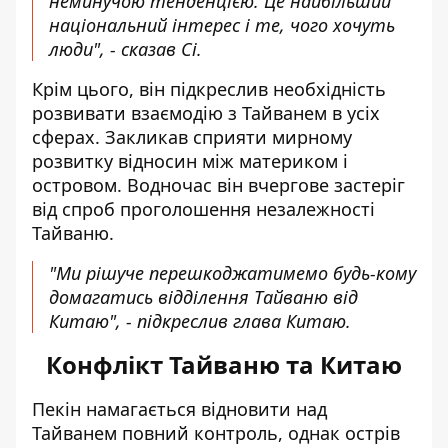
неминучою тенденцією. Це найбільший
національний інтерес і те, чого хочуть
люди", - сказав Сі.
Крім цього, він підкреслив необхідність
розвивати взаємодію з Тайванем в усіх
сферах. Закликав сприяти мирному
розвитку відносин між материком і
островом. Водночас він вчергове застеріг
від спроб проголошення незалежності
Тайваню.
"Ми рішуче перешкоджатимемо будь-кому
домагатись відділення Тайваню від
Китаю", - підкреслив глава Китаю.
Конфлікт Тайваню та Китаю
Пекін намагається відновити над
Тайванем повний контроль, однак острів