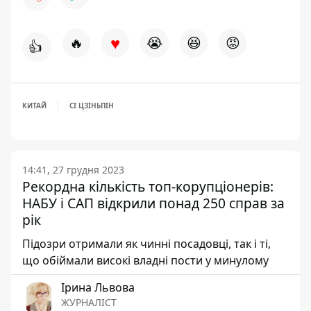
♥
🔥
😭
😆
😡
👍
КИТАЙ
СІ ЦЗІНЬПІН
14:41, 27 грудня 2023
Рекордна кількість топ-корупціонерів:
НАБУ і САП відкрили понад 250 справ за
рік
Підозри отримали як чинні посадовці, так і ті,
що обіймали високі владні пости у минулому
Ірина Львова
ЖУРНАЛІСТ