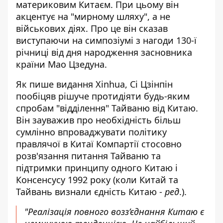
материковим Китаєм. При цьому він
акцентує на "мирному шляху", а не
військових діях. Про це він сказав
виступаючи на симпозіумі з нагоди 130-ї
річниці від дня народження засновника
країни Мао Цзедуна.
Як
пише видання Xinhua
, Сі Цзінпін
пообіцяв рішуче протидіяти будь-яким
спробам "відділення" Тайваню від Китаю.
Він зауважив про необхідність більш
сумлінно впроваджувати політику
правлячої в Китаї Компартії стосовно
розв'язання питання Тайваню та
підтримки принципу одного Китаю і
Консенсусу 1992 року (коли Китай та
Тайвань визнали єдність Китаю -
ред
.).
"Реалізація повного возз’єднання Китаю є