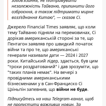
зобов’язання, не підтримувати
незалежність Тайваню,
припинити його
озброєння
, а також підтримати мирне
возз’єднання Китаю", — сказав Сі.
Джерело Financial Times заявляє, що коли
тему Тайваню підняли на перемовинах, Сі
дорікав американській стороні за те, що
Пентагон заявляв про швидкий початок
війни та про те, що американські
генерали називали дати — 2024 і 2027
роки. Китайський лідер, здається, був цим
"трохи роздратований" і дав зрозуміти, що
"
таких планів немає
". На вечері з
провідними американськими
бізнесменами у в Сан-Франциско Сі
Цзіньпін запевнив, що
війни не буде
.
Підписуйтесь на наш
Telegram-канал
, щоб
не пропустити важливих новин. За