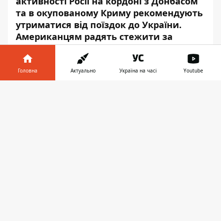
активності Росії на кордоні з Донбасом
та в окупованому Криму рекомендують
утриматися від поїздок до України.
Американцям радять стежити за
новинами та офіційними
повідомленнями.
Головна
Актуально
Україна на часі
Youtube
Про це повідомляє
Інформатор
із
Інформатор у
посиланням на
Державний департамент
Завантажити
телефоні
👉
США
.
«Державний департамент продовжує
радити громадянам США переглянути
питання щодо поїздки до України через
зростання загроз з боку Росії», – йдеться
у повідомленні.
Повідомлення про подальшу незвичну
військову активність РФ біля кордонів
України, в окупованому Криму