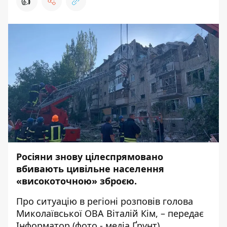
👍
Росіяни знову цілеспрямовано
вбивають цивільне населення
«високоточною» зброєю.
Про ситуацію в регіоні
розповів
голова
Миколаївської ОВА Віталій Кім, – передає
Інформатор
(фото - медіа Ґрунт).