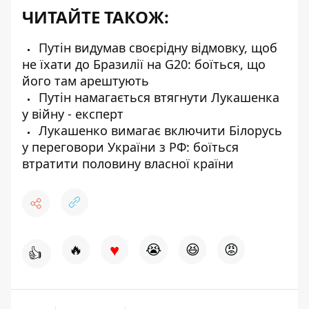
ЧИТАЙТЕ ТАКОЖ:
Путін видумав своєрідну відмовку, щоб
не їхати до Бразилії на G20: боїться, що
його там арештують
Путін намагається втягнути Лукашенка
у війну - експерт
Лукашенко вимагає включити Білорусь
у переговори України з РФ: боїться
втратити половину власної країни
♥
🔥
😭
😆
😡
👍