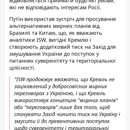
відмовляється приймати будь-які умови,
які не відповідають інтересам Росії.
Путін використав зустріч для просування
альтернативних мирних планів від
Бразилії та Китаю, що, як вважають
аналітики ISW, вигідні Кремлю і
створюють додатковий тиск на Захід для
змушування України до поступок у
питаннях суверенітету та територіальної
цілісності.
"ISW продовжує вважати, що Кремль не
зацікавлений у добросовісних мирних
переговорах з Україною, і що Кремль
використовує концепцію "мирних планів"
або "переговорів" лише для того, щоб
спонукати Захід чинити тиск на Україну і
змусити її до превентивних поступок
щодо суверенітету і територіальної