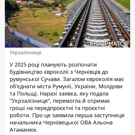
Укрзалізниця
У 2025 році планують розпочати
будівництво євроколії з Чернівців до
румунської Сучави. Загалом євроколія має
обʼєднати міста Румунії, України, Молдови
та Польщі. Наразі
заявка, яку подала
"Укрзалізниця"
, перемогла й отримає
гроші на передпроєктні та проєктні
роботи. Про це заявила перша заступниця
начальника Чернівецької ОВА Альона
Атаманюк.