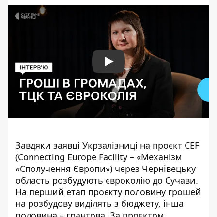
Play
Завдяки заявці Укрзалізниці
на проєкт СEF
(Connecting Europe Facility – «Механізм
«Сполучення Європи»)
через Чернівецьку
область розбудують євроколію до Сучави.
На перший етап проєкту половину грошей
на розбудову виділять з бюджету, інша
половина – грантова. За проєктом,