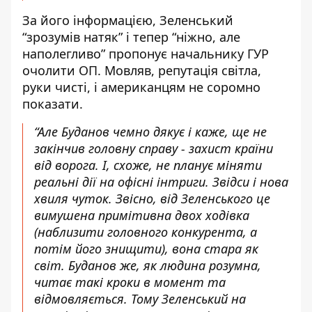
За його інформацією, Зеленський
“зрозумів натяк” і тепер “ніжно, але
наполегливо” пропонує начальнику ГУР
очолити ОП. Мовляв, репутація світла,
руки чисті, і американцям не соромно
показати.
“Але Буданов чемно дякує і каже, ще не
закінчив головну справу - захист країни
від ворога. І, схоже, не планує міняти
реальні дії на офісні інтриги. Звідси і нова
хвиля чуток. Звісно, від Зеленського це
вимушена примітивна двох ходівка
(наблизити головного конкурента, а
потім його знищити), вона стара як
світ. Буданов же, як людина розумна,
читає такі кроки в момент та
відмовляється. Тому Зеленський на