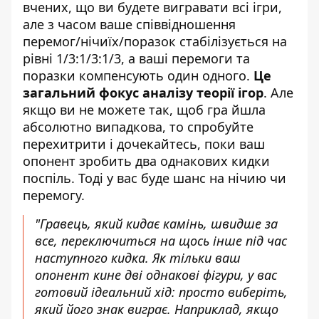
вчених, що ви будете вигравати всі ігри,
але з часом ваше співвідношення
перемог/нічиїх/поразок стабілізується на
рівні 1/3:1/3:1/3, а ваші перемоги та
поразки компенсують один одного.
Це
загальний фокус аналізу теорії ігор
. Але
якщо ви не можете так, щоб гра йшла
абсолютно випадкова, то спробуйте
перехитрити і дочекайтесь, поки ваш
опонент зробить два однакових кидки
поспіль. Тоді у вас буде шанс на нічию чи
перемогу.
"Гравець, який кидає камінь, швидше за
все, переключиться на щось інше під час
наступного кидка. Як тільки ваш
опонент кине дві однакові фігури, у вас
готовий ідеальний хід: просто виберіть,
який його знак виграє. Наприклад, якщо