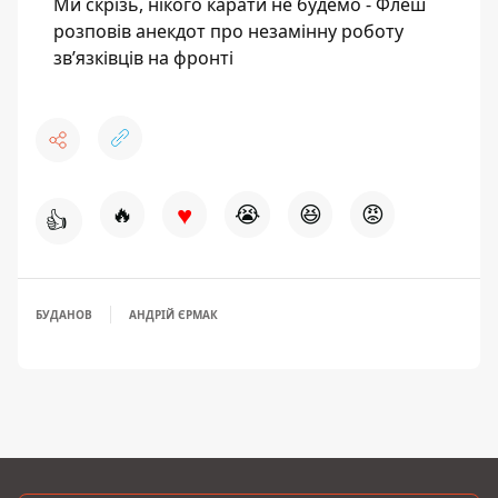
Ми скрізь, нікого карати не будемо - Флеш
розповів анекдот про незамінну роботу
зв’язківців на фронті
♥
🔥
😭
😆
😡
👍
БУДАНОВ
АНДРІЙ ЄРМАК