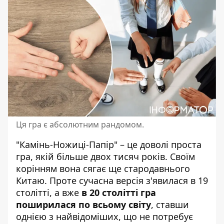
Ця гра є абсолютним рандомом.
"Камінь-Ножиці-Папір" – це
доволі проста
гра
, якій більше двох тисяч років. Своїм
корінням вона сягає ще стародавнього
Китаю. Проте сучасна версія з'явилася в 19
столітті, а вже
в 20 столітті гра
поширилася по всьому світу
, ставши
однією з найвідоміших, що не потребує