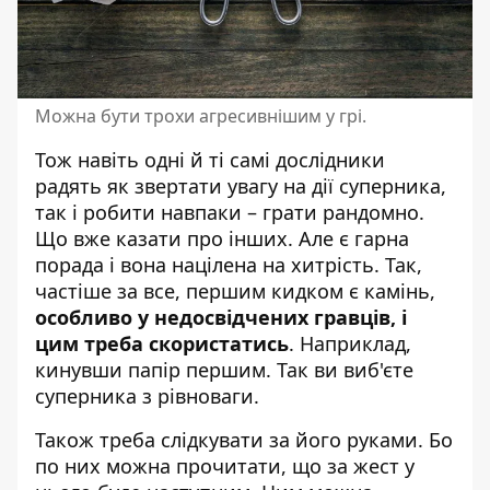
Можна бути трохи агресивнішим у грі.
Тож навіть одні й ті самі дослідники
радять як звертати увагу на дії суперника,
так і робити навпаки – грати рандомно.
Що вже казати про інших. Але є гарна
порада і вона націлена на хитрість. Так,
частіше за все, першим кидком є камінь,
особливо у недосвідчених гравців, і
цим треба скористатись
. Наприклад,
кинувши папір першим. Так ви виб'єте
суперника з рівноваги.
Також треба слідкувати за його руками. Бо
по них можна прочитати, що за жест у