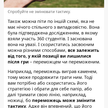
Спробуйте не змінювати тактику.
Також можна піти по іншій схемі, яка не
має нічого спільного з випадковістю. Вона
була підтверджена дослідженням, в якому
взяли участь 360 студентів. І заснована
вона на увазі. І скористатись засвоєним
можна різними способами,
все залежить
від того, у якій позиції ви лишилися
після гри
– переможцем чи переможеним.
Наприклад, переможець виграв каменем,
тому може продовжити грати ним. Тоді
вам потрібно або скористатись його
стратегією і обрати для себе папір, або
далі тримати свою лінію, наприклад,
ножиці, бо
переможець може змінити
тактику
. Адже він впевнений, що його