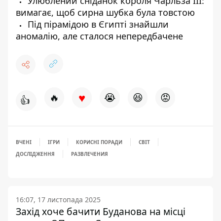
Улюблений сніданок короля Чарльза III:
вимагає, щоб сирна шубка була товстою
Під пірамідою в Єгипті знайшли
аномалію, але сталося непередбачене
♥
🔥
😭
😆
😡
👍
ВЧЕНІ
ІГРИ
КОРИСНІ ПОРАДИ
СВІТ
ДОСЛІДЖЕННЯ
РАЗВЛЕЧЕНИЯ
16:07, 17 листопада 2025
Захід хоче бачити Буданова на місці