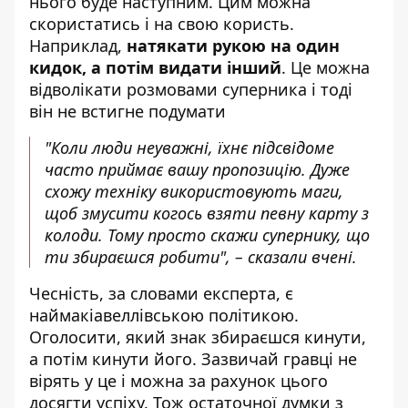
нього буде наступним. Цим можна
скористатись і на свою користь.
Наприклад,
натякати рукою на один
кидок, а потім видати інший
. Це можна
відволікати розмовами суперника і тоді
він не встигне подумати
"Коли люди неуважні, їхнє підсвідоме
часто приймає вашу пропозицію. Дуже
схожу техніку використовують маги,
щоб змусити когось взяти певну карту з
колоди. Тому просто скажи супернику, що
ти збираєшся робити", – сказали вчені.
Чесність, за словами експерта, є
наймакіавеллівською політикою.
Оголосити, який знак збираєшся кинути,
а потім кинути його. Зазвичай гравці не
вірять у це і можна за рахунок цього
досягти успіху. Тож остаточної думки з