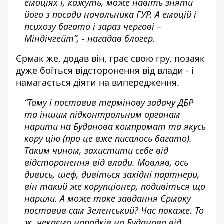
емоціях і, кажуть, може навіть зняти
його з посади начальника ГУР. А емоцій і
психозу багато і зараз чергові –
Міндічгейт”, - нагадав блогер.
Єрмак же, додав він, грає свою гру, позаяк
дуже боїться відсторонення від влади - і
намагається діяти на випередження.
“Тому і поставив термінову задачу ДБР
та іншим підконтрольним органам
нарити на Буданова компромат та якусь
кору цію (про це вже писалось багато).
Таким чином, захистити себе від
відсторонення від влади. Мовляв, ось
дивись, шеф, дивіться західні партнери,
він такий же корупціонер, подивіться що
нарили. А може таке завдання Єрмаку
поставив сам Зеленський? Час покаже. То
ж, чекаємо нападків на Буданова від