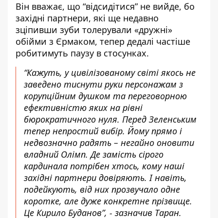
Він вважає, що “відсидітися” не вийде, бо
західні партнери, які ще недавно
зціпивши зуби толерували «дружні»
обійми з Єрмаком, тепер дедалі частіше
робитимуть паузу в стосунках.
“Кажуть, у цивілізованому світі якось не
заведено тиснути руки персонажам з
корупційним душком та переговорною
ефективністю яких на рівні
бюрократичного нуля. Перед Зеленським
тепер непростий вибір. Йому прямо і
недвозначно радять – негайно оновити
владний Олімп. Де замість сірого
кардинала потрібен хтось, кому наші
західні партнери довіряють. І навіть,
подейкують, від них прозвучало одне
коротке, але дуже конкретне прізвище.
Це Кирило Буданов”, - зазначив Таран.