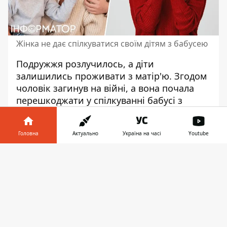
Жінка не дає спілкуватися своїм дітям з бабусею
Подружжя розлучилось, а діти
залишились проживати з матір'ю. Згодом
чоловік загинув на війні, а вона почала
перешкоджати у спілкуванні бабусі
з
онуками. Про це йдеться у
рішенні Орджонікідзевський міський суд
Головна
Актуально
Україна на часі
Youtube
Дніпропетровської області,
опублікованому 15 листопада 2024 року.
Інформатор у
Завантажити
телефоні
👉
Чоловік перебував у зареєстрованому
шлюбі з 21.08.2015 року. Рішенням
Орджонікідзевського міського суду
Дніпропетровської області від 13.03.2019
року шлюб було розірвано. У шлюбі у