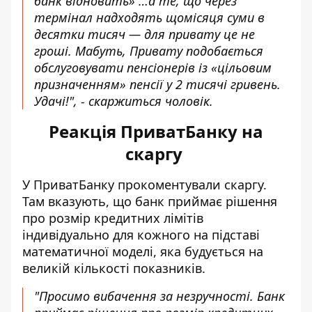
банк відновить» …а те, що через
термінал надходять щомісяця суми в
десятки тисяч — для привату це не
гроші. Мабуть, Привату подобається
обслуговувати пенсіонерів із «цільовим
призначенням» пенсії у 2 тисячі гривень.
Удачі!", - скаржиться чоловік.
Реакція ПриватБанку на
скаргу
У ПриватБанку прокоментували скаргу.
Там вказують, що банк приймає рішення
про розмір кредитних лімітів
індивідуально для кожного на підставі
математичної моделі, яка будується на
великій кількості показників.
"Просимо вибачення за незручності. Банк