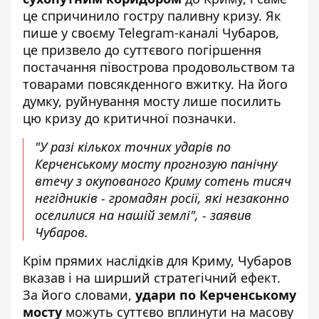
це спричинило гостру паливну кризу. Як
пише у своєму
Telegram-каналі Чубаров
,
це призвело до суттєвого погіршення
постачання півострова продовольством та
товарами повсякденного вжитку. На його
думку, руйнування мосту лише посилить
цю кризу до критичної позначки.
"У разі кількох точних ударів по
Керченському мосту прогнозую панічну
втечу з окупованого Криму сотень тисяч
негідників - громадян росії, які незаконно
оселилися на нашій землі", - заявив
Чубаров.
Крім прямих наслідків для Криму, Чубаров
вказав і на ширший стратегічний ефект.
За його словами,
удари по Керченському
мосту
можуть суттєво вплинути на масову