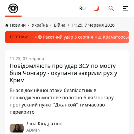
RU
Новини
Україна
Війна
11:25, 7 Червня 2026
🔴 Ракетний удар 5 серпня
⚠️ Краматорськ, 
ТОПТЕМИ:
11:25, 07 червня
Повідомляють про удар ЗСУ по мосту
біля Чонгару - окупанти закрили рух у
Крим
Внаслідок нічної атаки безпілотників
пошкоджено мостове полотно біля Чонгару -
пропускний пункт "Джанкой" тимчасово
перекрито
Ліна Кіндратюк
ADMIN