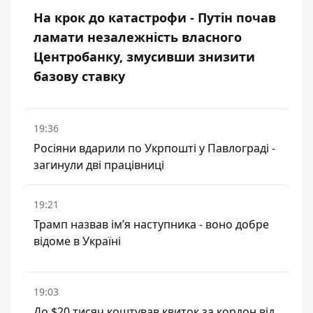
На крок до катастрофи - Путін почав
ламати незалежність власного
Центробанку, змусивши знизити
базову ставку
19:36
Росіяни вдарили по Укрпошті у Павлограді -
загинули дві працівниці
19:21
Трамп назвав імʼя наступника - воно добре
відоме в Україні
19:03
До $20 тисяч коштував квиток за кордон від