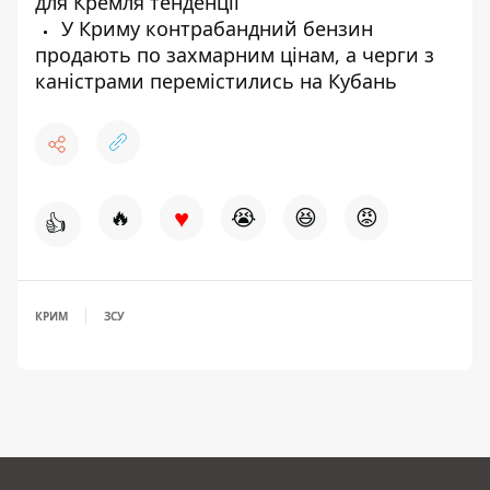
для Кремля тенденції
У Криму контрабандний бензин
продають по захмарним цінам, а черги з
каністрами перемістились на Кубань
♥
🔥
😭
😆
😡
👍
КРИМ
ЗСУ