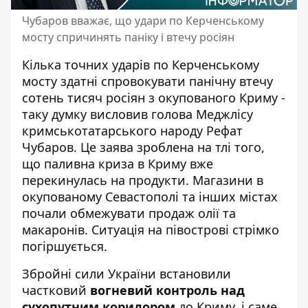
Чубаров вважає, що удари по Керченському
мосту спричинять паніку і втечу росіян
Кілька точних ударів по Керченському
мосту здатні спровокувати панічну втечу
сотень тисяч росіян з окупованого Криму -
таку думку висловив голова Меджлісу
кримськотатарського народу Рефат
Чубаров. Це заява зроблена на тлі того,
що
паливна криза в Криму вже
перекинулась на продукти
. Магазини в
окупованому Севастополі та інших містах
почали обмежувати продаж олії та
макаронів. Ситуація на півострові стрімко
погіршується.
Збройні сили України встановили
частковий
вогневий контроль над
сухопутним коридором
до Криму, і саме