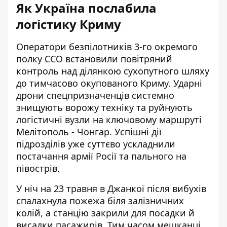
Як Україна послабила
логістику Криму
Оператори безпілотників 3-го окремого
полку ССО встановили повітряний
контроль над ділянкою сухопутного шляху
до тимчасово окупованого Криму. Ударні
дрони спецпризначенців системно
знищують ворожу техніку та руйнують
логістичні вузли на
ключовому маршруті
Мелітополь - Чонгар
. Успішні дії
підрозділів уже суттєво ускладнили
постачання армії Росії та пального на
півострів.
У ніч на 23 травня в Джанкої після вибухів
спалахнула пожежа біля залізничних
колій, а станцію закрили для посадки й
висадки пасажирів. Тим часом мешканці