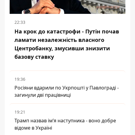
22:33
На крок до катастрофи - Путін почав
ламати незалежність власного
Центробанку, змусивши знизити
базову ставку
19:36
Росіяни вдарили по Укрпошті у Павлограді -
загинули дві працівниці
19:21
Трамп назвав імʼя наступника - воно добре
відоме в Україні