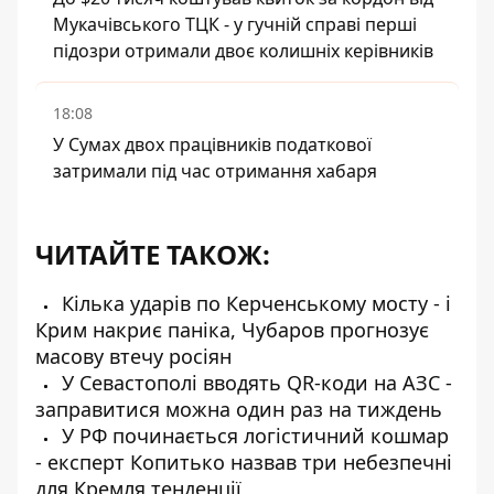
Мукачівського ТЦК - у гучній справі перші
підозри отримали двоє колишніх керівників
18:08
У Сумах двох працівників податкової
затримали під час отримання хабаря
ЧИТАЙТЕ ТАКОЖ:
Кілька ударів по Керченському мосту - і
Крим накриє паніка, Чубаров прогнозує
масову втечу росіян
У Севастополі вводять QR-коди на АЗС -
заправитися можна один раз на тиждень
У РФ починається логістичний кошмар
- експерт Копитько назвав три небезпечні
для Кремля тенденції