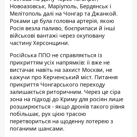
Новоазовськ, Маріуполь, Бердянськ і
Мелітополь далі на Чонгар та Джанкой.
Роками це була головна артерія, якою
Росія везла паливо, боєприпаси й інші
військові вантажі через окуповану
частину Херсонщини.
Російська ППО не справляється із
прикриттям усіх напрямків: її вже не
вистачає навіть на захист Москви, не
кажучи про Керченський міст. Питання
прикриття Чонгарського переходу
залишається риторичним. Через це сіра
зона на підході до Криму для росіян лише
розширюється - якщо дронів такого рівня
побільшає, рух цією трасою
перетвориться на щоденну лотерею з
поганими шансами.