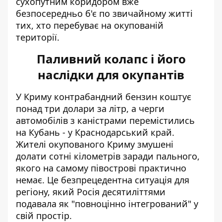
сухопутним коридором вже
безпосередньо б'є по звичайному житті
тих, хто перебуває на окупованій
території.
Паливний колапс і його
наслідки для окупантів
У Криму контрабандний бензин коштує
понад три долари за літр, а черги
автомобілів з каністрами
перемістились
на Кубань
- у Краснодарський край.
Жителі окупованого Криму змушені
долати сотні кілометрів заради пального,
якого на самому півострові практично
немає. Це безпрецедентна ситуація для
регіону, який Росія десятиліттями
подавала як "повноцінно інтегрований" у
свій простір.