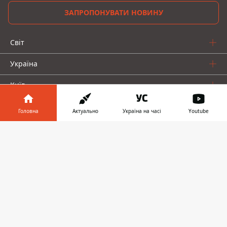
ЗАПРОПОНУВАТИ НОВИНУ
Світ
Україна
Київ
Регіони
Головна
Актуально
Україна на часі
Youtube
Гроші
Інформатор у
Завантажити
телефоні
👉
Шоу-біз
Життя
Про нас