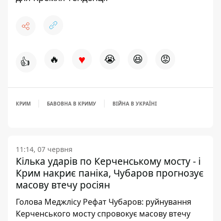
♥
🔥
😭
😆
😡
👍
КРИМ
БАВОВНА В КРИМУ
ВІЙНА В УКРАЇНІ
11:14, 07 червня
Кілька ударів по Керченському мосту - і
Крим накриє паніка, Чубаров прогнозує
масову втечу росіян
Голова Меджлісу Рефат Чубаров: руйнування
Керченського мосту спровокує масову втечу