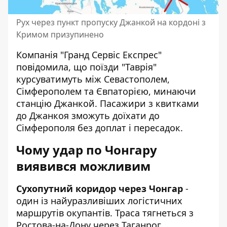
Рух через пункт пропуску Джанкой на кордоні з
Кримом призупинено
Компанія "Гранд Сервіс Експрес"
повідомила, що поїзди "Таврія"
курсуватимуть між Севастополем,
Сімферополем та Євпаторією, минаючи
станцію Джанкой. Пасажири з квитками
до Джанкоя зможуть доїхати до
Сімферополя без доплат і пересадок.
Чому удар по Чонгару
виявився можливим
Сухопутний коридор через Чонгар
-
один із найуразливіших логістичних
маршрутів окупантів. Траса тягнеться з
Ростова-на-Дону через Таганрог,