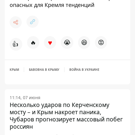
опасных для Кремля тенденций
♥
🔥
😭
😆
😡
👍
КРЫМ
БАВОВНА В КРЫМУ
ВОЙНА В УКРАИНЕ
11:14, 07 июня
Несколько ударов по Керченскому
мосту – и Крым накроет паника,
Чубаров прогнозирует массовый побег
россиян