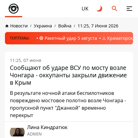
UK
Новости
Украина
Война
11:25, 7 Июня 2026
🔴 Ракетный удар 5 августа
⚠️ Краматорск, 
ТОПТЕМЫ:
11:25, 07 июня
Сообщают об ударе ВСУ по мосту возле
Чонгара - оккупанты закрыли движение
в Крым
В результате ночной атаки беспилотников
повреждено мостовое полотно возле Чонгара -
пропускной пункт "Джанкой" временно
перекрыт
Лина Киндратюк
ADMIN