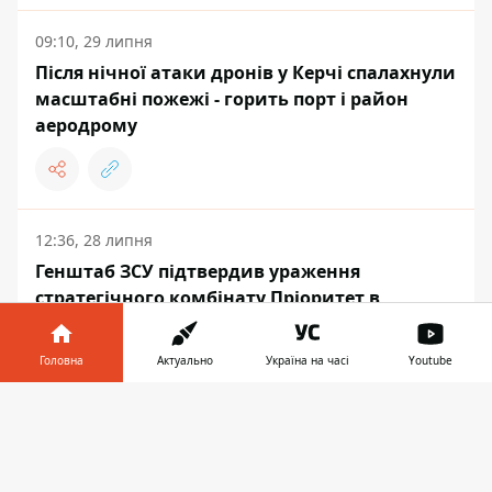
09:10, 29 липня
Після нічної атаки дронів у Керчі спалахнули
масштабні пожежі - горить порт і район
аеродрому
12:36, 28 липня
Генштаб ЗСУ підтвердив ураження
стратегічного комбінату Пріоритет в
Удмуртії та складів окупантів
Головна
Актуально
Україна на часі
Youtube
Інформатор у
Завантажити
телефоні
👉
ВІЙНА