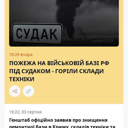
10:29 вчора
ПОЖЕЖА НА ВІЙСЬКОВІЙ БАЗІ РФ
ПІД СУДАКОМ - ГОРІЛИ СКЛАДИ
ТЕХНІКИ
18:22, 03 серпня
Генштаб офіційно заявив про знищення
ремонтної бази в Криму, складів техніки та