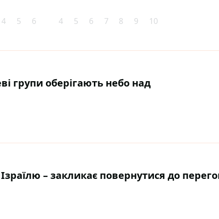
4
5
6
4
5
6
7
8
9
10
еві групи оберігають небо над
 Ізраїлю – закликає повернутися до перего