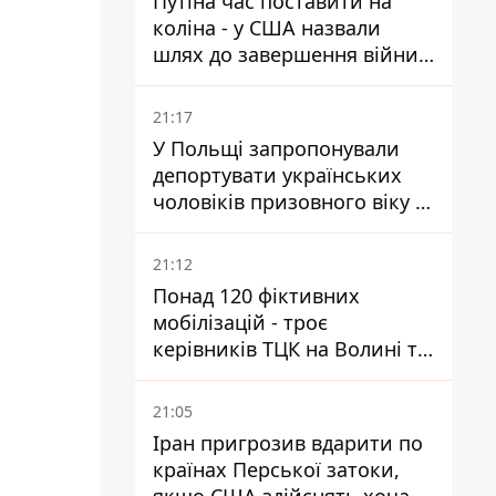
Путіна час поставити на
коліна - у США назвали
шлях до завершення війни -
National Security Journal
21:17
У Польщі запропонували
депортувати українських
чоловіків призовного віку -
кого це може торкнутися
21:12
Понад 120 фіктивних
мобілізацій - троє
керівників ТЦК на Волині та
Буковині отримали підозри
за фейкові звіти
21:05
Іран пригрозив вдарити по
країнах Перської затоки,