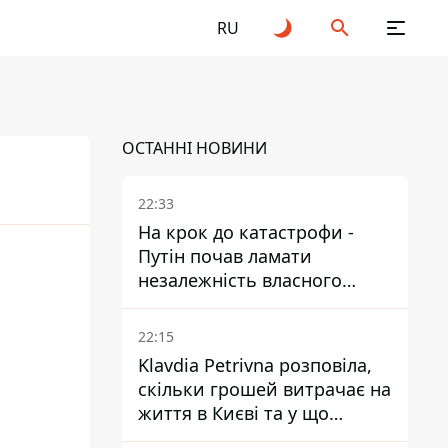
RU
ОСТАННІ НОВИНИ
22:33
На крок до катастрофи -
Путін почав ламати
незалежність власного
Центробанку, змусивши
знизити базову ставку
22:15
Klavdia Petrivna розповіла,
скільки грошей витрачає на
життя в Києві та у що
вкладає мільйони