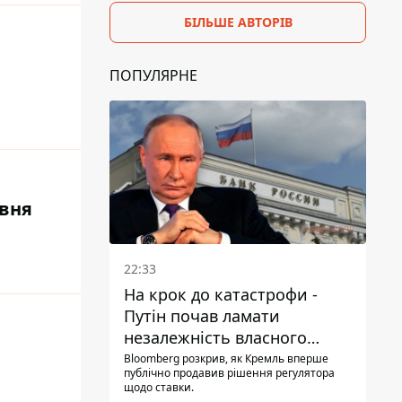
БІЛЬШЕ АВТОРІВ
ПОПУЛЯРНЕ
рвня
22:33
На крок до катастрофи -
Путін почав ламати
незалежність власного
Центробанку, змусивши
Bloomberg розкрив, як Кремль вперше
публічно продавив рішення регулятора
знизити базову ставку
щодо ставки.