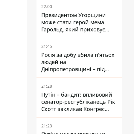
22:00
Президентом Угорщини
може стати герой мема
Гарольд, який приховує
біль – він очолив народне
голосування
21:45
Росія за добу вбила п'ятьох
людей на
Дніпропетровщині – під
ударами опинилися п'ять
районів області
21:28
Путін – бандит: впливовий
сенатор-республіканець Рік
Скотт закликав Конгрес
притягнути РФ до
відповідальності за війну в
21:23
Україні