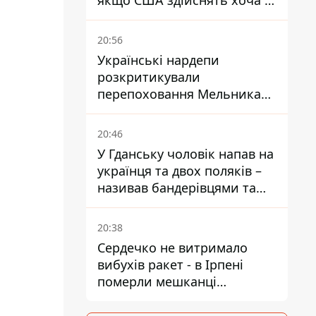
якщо США здійснять хоча б
одну атаку - Reuters
20:56
Українські нардепи
розкритикували
перепоховання Мельника
через ризик дипломатичної
ізоляції
20:46
У Гданську чоловік напав на
українця та двох поляків –
називав бандерівцями та
поводився агресивно
20:38
Сердечко не витримало
вибухів ракет - в Ірпені
померли мешканці
притулку для собак з
інвалідністю