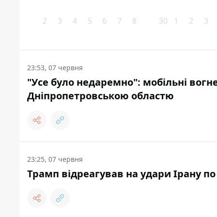
2
3
4
5
6
7
8
30
1
2
3
23:53, 07 червня
"Усе було недаремно": мобільні вогн
Дніпропетровською областю
23:25, 07 червня
Трамп відреагував на удари Ірану по