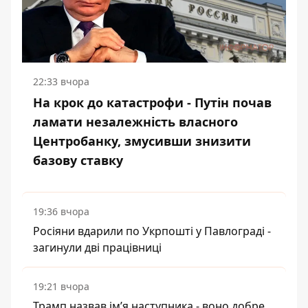
22:33 вчора
На крок до катастрофи - Путін почав
ламати незалежність власного
Центробанку, змусивши знизити
базову ставку
19:36 вчора
Росіяни вдарили по Укрпошті у Павлограді -
загинули дві працівниці
19:21 вчора
Трамп назвав імʼя наступника - воно добре