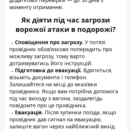
додаткової перевірки — до 30 днів з
моменту отримання.
Як діяти під час загрози
ворожої атаки в подорожі?
Сповіщення про загрозу.
У
потязі
провідник обов’язково
попередить про
можливу загрозу, тому варто
дотримуватись його інструкцій.
Підготовка до евакуації.
Вдягніться,
візьміть документи і телефон.
Залишайтеся на місці до вказівки
провідника. Якщо вам потрібна допомога
під час виходу з вагона, заздалегідь
повідомте про це провідника.
Евакуація.
Після зупинки поїзда, якщо
провідник
дав сигнал на евакуацію
,
залиште вагон через найближчий вихід.