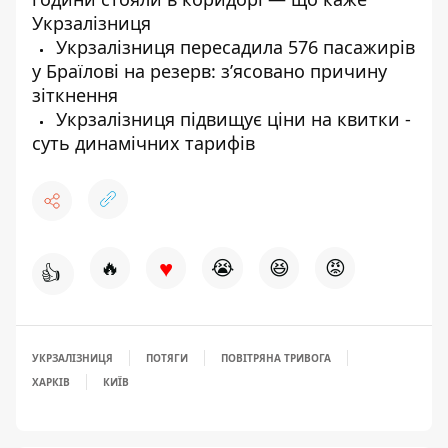
Укрзалізниця
Укрзалізниця пересадила 576 пасажирів
у Браїлові на резерв: з’ясовано причину
зіткнення
Укрзалізниця підвищує ціни на квитки -
суть динамічних тарифів
♥
🔥
😭
😆
😡
👍
УКРЗАЛІЗНИЦЯ
ПОТЯГИ
ПОВІТРЯНА ТРИВОГА
ХАРКІВ
КИЇВ