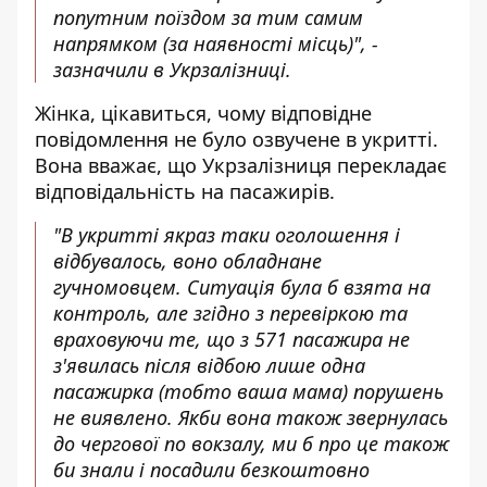
попутним поїздом за тим самим
напрямком (за наявності місць)", -
зазначили в Укрзалізниці.
Жінка, цікавиться, чому відповідне
повідомлення не було озвучене в укритті.
Вона вважає, що Укрзалізниця перекладає
відповідальність на пасажирів.
"В укритті якраз таки оголошення і
відбувалось, воно обладнане
гучномовцем. Ситуація була б взята на
контроль, але згідно з перевіркою та
враховуючи те, що з 571 пасажира не
з'явилась після відбою лише одна
пасажирка (тобто ваша мама) порушень
не виявлено. Якби вона також звернулась
до чергової по вокзалу, ми б про це також
би знали і посадили безкоштовно