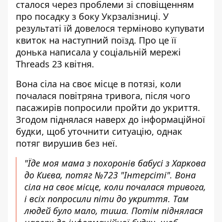
сталося через проблеми зі сповіщенням
про
посадку з боку Укрзалізниці
. У
результаті їй довелося терміново купувати
квиток на наступний поїзд. Про це її
донька написала у соціальній мережі
Threads 23 квітня.
Вона сіла на своє місце в потязі, коли
почалася повітряна тривога, після чого
пасажирів попросили пройти
до укриття.
Згодом піднялася наверх до інформаційної
будки, щоб уточнити ситуацію, однак
потяг вирушив без неї.
"Їде моя мама з похоронів бабусі з Харкова
до Києва, потяг №723 "Інтерсіті". Вона
сіла на своє місце, коли почалася тривога,
і всіх попросили піти до укриття. Там
людей було мало, тиша. Потім піднялася