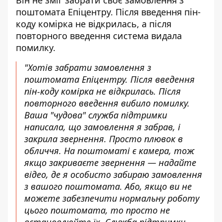
Він не зміг забрати своє замовлення з
поштомата Епіцентру. Після введення пін-
коду
комірка не відкрилась, а
після
повторного введення система видала
помилку.
"Хотів забрати замовлення з
поштомата Епіцентру. Після введення
пін-коду комірка не відкрилась. Після
повторного введення вибило помилку.
Ваша "чудова" служба підтримки
написала, що замовлення я забрав, і
закрила звернення. Просто плювок в
обличчя. На поштоматі є камера, тож
якщо закриваєте звернення — надайте
відео, де я особисто забираю замовлення
з вашого поштомата. Або, якщо ви не
можете забезпечити нормальну роботу
цього поштомата, то просто не