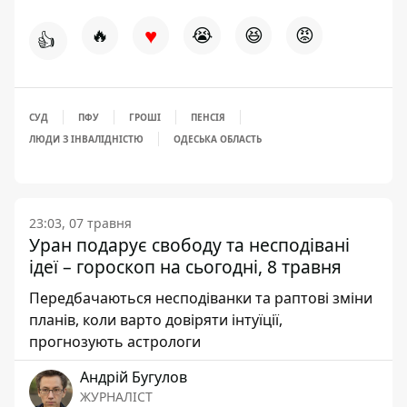
♥
🔥
😭
😆
😡
👍
СУД
ПФУ
ГРОШІ
ПЕНСІЯ
ЛЮДИ З ІНВАЛІДНІСТЮ
ОДЕСЬКА ОБЛАСТЬ
23:03, 07 травня
Уран подарує свободу та несподівані
ідеї – гороскоп на сьогодні, 8 травня
Передбачаються несподіванки та раптові зміни
планів, коли варто довіряти інтуїції,
прогнозують астрологи
Андрій Бугулов
ЖУРНАЛІСТ