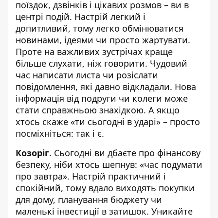
поїздок, дзвінків і цікавих розмов – ви в
центрі подій. Настрій легкий і
допитливий, тому легко обмінюватися
новинами, ідеями чи просто жартувати.
Проте на важливих зустрічах краще
більше слухати, ніж говорити. Чудовий
час написати листа чи розіслати
повідомлення, які давно відкладали. Нова
інформація від подруги чи колеги може
стати справжньою знахідкою. А якщо
хтось скаже «ти сьогодні в ударі» – просто
посміхніться: так і є.
Козоріг
. Сьогодні ви дбаєте про фінансову
безпеку, ніби хтось шепнув: «час подумати
про завтра». Настрій практичний і
спокійний, тому вдало виходять покупки
для дому, планування бюджету чи
маленькі інвестиції в затишок. Уникайте