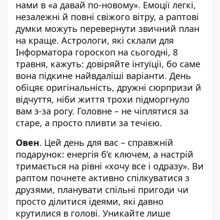
нами в «а давай по-новому». Емоції легкі,
незалежні й повні свіжого вітру, а раптові
думки можуть перевернути звичний план
на краще. Астрологи, які склали для
Інформатора
гороскоп на сьогодні
, 8
травня, кажуть: довіряйте інтуїції, бо саме
вона підкине найвдаліші варіанти. День
обіцяє оригінальність, дружні сюрпризи й
відчуття, ніби життя трохи підморгнуло
вам з-за рогу. Головне – не чіплятися за
старе, а просто пливти за течією.
Овен
. Цей день для вас – справжній
подарунок: енергія б’є ключем, а настрій
тримається на рівні «хочу все і одразу». Ви
раптом почнете активно спілкуватися з
друзями, планувати спільні пригоди чи
просто ділитися ідеями, які давно
крутилися в голові. Уникайте лише