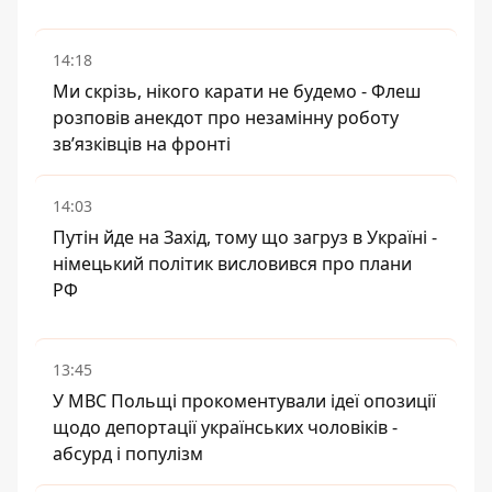
14:18
Ми скрізь, нікого карати не будемо - Флеш
розповів анекдот про незамінну роботу
зв’язківців на фронті
14:03
Путін йде на Захід, тому що загруз в Україні -
німецький політик висловився про плани
РФ
13:45
У МВС Польщі прокоментували ідеї опозиції
щодо депортації українських чоловіків -
абсурд і популізм