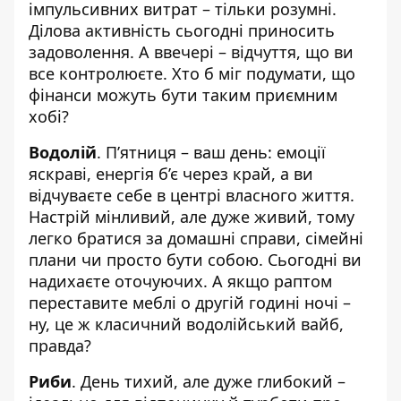
імпульсивних витрат – тільки розумні.
Ділова активність сьогодні приносить
задоволення. А ввечері – відчуття, що ви
все контролюєте. Хто б міг подумати, що
фінанси можуть бути таким приємним
хобі?
Водолій
. П’ятниця – ваш день: емоції
яскраві, енергія б’є через край, а ви
відчуваєте себе в центрі власного життя.
Настрій мінливий, але дуже живий, тому
легко братися за домашні справи, сімейні
плани чи просто бути собою. Сьогодні ви
надихаєте оточуючих. А якщо раптом
переставите меблі о другій годині ночі –
ну, це ж класичний водолійський вайб,
правда?
Риби
. День тихий, але дуже глибокий –