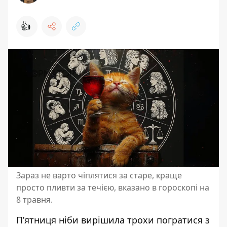
👍
Зараз не варто чіплятися за старе, краще
просто пливти за течією, вказано в гороскопі на
8 травня.
П’ятниця ніби вирішила трохи погратися з