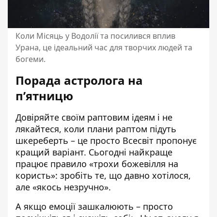
Коли Місяць у Водолії та посилився вплив
Урана, це ідеальний час для творчих людей та
богеми.
Порада астролога на
пʼятницю
Довіряйте своїм раптовим ідеям і не
лякайтеся, коли плани раптом підуть
шкереберть – це просто Всесвіт пропонує
кращий варіант. Сьогодні найкраще
працює правило «трохи божевілля на
користь»: зробіть те, що давно хотілося,
але «якось незручно».
А якщо емоції зашкалюють – просто