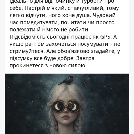
ідеально для відпочинку й турботи про
себе. Настрій м’який, співчутливий, тому
легко відчути, чого хоче душа. Чудовий
час помедитувати, почитати чи просто
полежати й нічого не робити.
Підсвідомість сьогодні працює як GPS. А
якщо раптом захочеться посумувати – не
стримуйтеся. Але обовʼязково згадайте, у
підсумку все буде добре. Завтра
прокинетеся з новою силою.