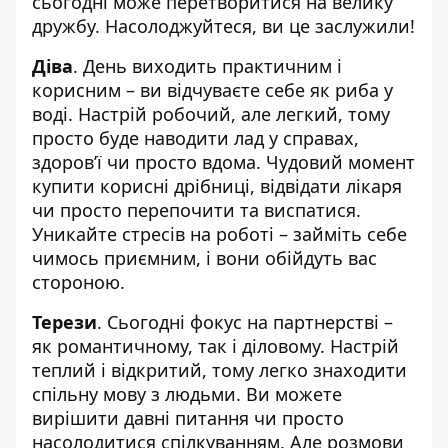
сьогодні може перетворитися на велику
дружбу. Насолоджуйтеся, ви це заслужили!
Діва
. День виходить практичним і
корисним – ви відчуваєте себе як риба у
воді. Настрій робочий, але легкий, тому
просто буде наводити лад у справах,
здоров’ї чи просто вдома. Чудовий момент
купити корисні дрібниці, відвідати лікаря
чи просто перепочити та виспатися.
Уникайте стресів на роботі – займіть себе
чимось приємним, і вони обійдуть вас
стороною.
Терези
. Сьогодні фокус на партнерстві –
як романтичному, так і діловому. Настрій
теплий і відкритий, тому легко знаходити
спільну мову з людьми. Ви можете
вирішити давні питання чи просто
насолодитися спілкуванням. Але розмови