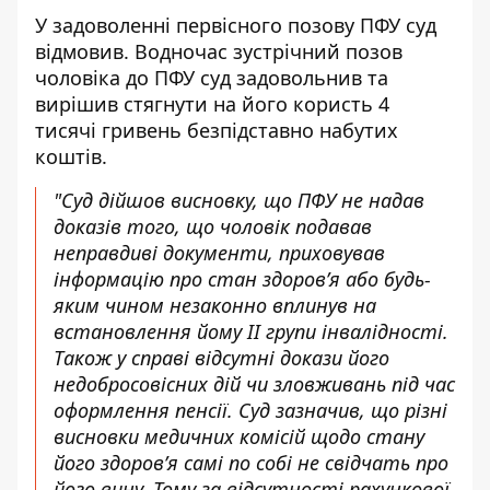
У задоволенні первісного позову ПФУ суд
відмовив. Водночас зустрічний позов
чоловіка до ПФУ суд задовольнив та
вирішив стягнути на його користь 4
тисячі гривень безпідставно набутих
коштів.
"Суд дійшов висновку, що ПФУ не надав
доказів того, що чоловік подавав
неправдиві документи, приховував
інформацію про стан здоров’я або будь-
яким чином незаконно вплинув на
встановлення йому ІІ групи інвалідності.
Також у справі відсутні докази його
недобросовісних дій чи зловживань під час
оформлення пенсії. Суд зазначив, що різні
висновки медичних комісій щодо стану
його здоров’я самі по собі не свідчать про
його вину. Тому за відсутності рахункової