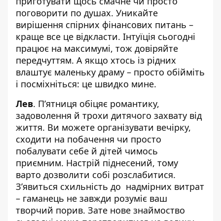
приготувати щось смачне чи просто
поговорити по душах. Уникайте
вирішення спірних фінансових питань –
краще все це відкласти. Інтуїція сьогодні
працює на максимумі, тож довіряйте
передчуттям. А якщо хтось із рідних
влаштує маленьку драму – просто обійміть
і посміхніться: це швидко мине.
Лев
. П’ятниця обіцяє романтику,
задоволення й трохи дитячого захвату від
життя. Ви можете організувати вечірку,
сходити на побачення чи просто
побалувати себе й дітей чимось
приємним. Настрій піднесений, тому
варто дозволити собі розслабитися.
Зʼявиться схильність до надмірних витрат
– гаманець не завжди розуміє ваш
творчий порив. Зате нове знаймоство