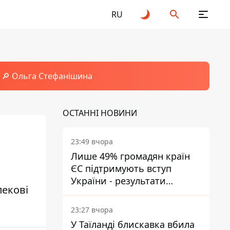
RU
🔎 Ольга Стефанішина
ОСТАННІ НОВИНИ
23:49 вчора
Лише 49% громадян країн
ЄС підтримують вступ
України - результати
пекові
опитування
23:27 вчора
У Таїланді блискавка вбила