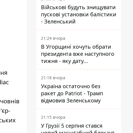
Військові будуть знищувати
пускові установки балістики
- Зеленський
21:24 вчора
В Угорщині хочуть обрати
президента вже наступного
тижня - яку дату
пропонують
чня
21:18 вчора
iac
Україна остаточно без
ракет до Patriot - Трамп
відмовив Зеленському
 човнів
'єр-
21:15 вчора
йських
У Грузії 5 серпня стався
новий масштабний блекаут