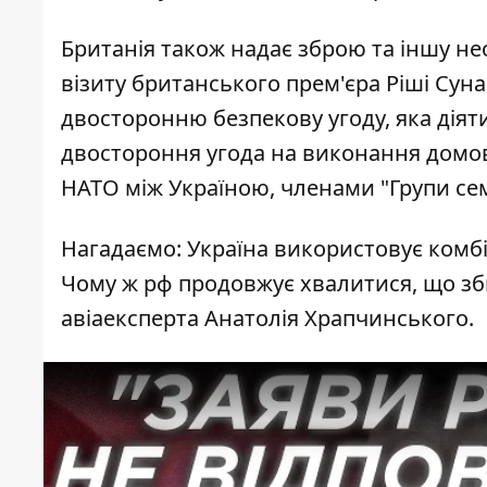
Британія також надає зброю та іншу нео
візиту британського прем'єра Ріші Сун
двосторонню безпекову угоду
, яка дія
двостороння угода на виконання домов
НАТО між Україною, членами "Групи се
Нагадаємо: Україна використовує комбі
Чому ж рф продовжує хвалитися, що збив
авіаексперта Анатолія Храпчинського.