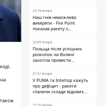
Reuters розкрили деталі
22:19 вчора
Наш гнів неможливо
виміряти - Fire Point
показав ракету з
загадковою позначкою 723
22:05 вчора
Польща після успішних
розкопок на Волині
захотіла провести
ексгумацію у нових місцях
ході.
21:51 вчора
она
У PUMA та Intertop кажуть
про дефіцит - ракети
спалили склади відомих
брендів
 також
21:35 вчора