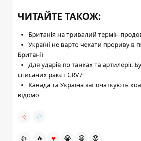
ЧИТАЙТЕ ТАКОЖ:
Британія на тривалий термін продо
Україні не варто чекати прориву в п
Британії
Для ударів по танках та артилерії: 
списаних ракет CRV7
Канада та Україна започаткують коа
відомо
♥
👍
🔥
😭
😆
😡