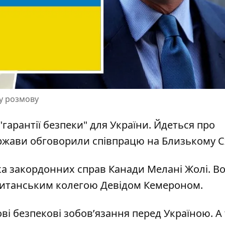
у розмову
"гарантії безпеки" для України
. Йдеться про
ержави обговорили співпрацю на Близькому С
рка закордонних справ Канади Мелані Жолі. В
ританським колегою Девідом Кемероном.
і безпекові зобов’язання перед Україною. А