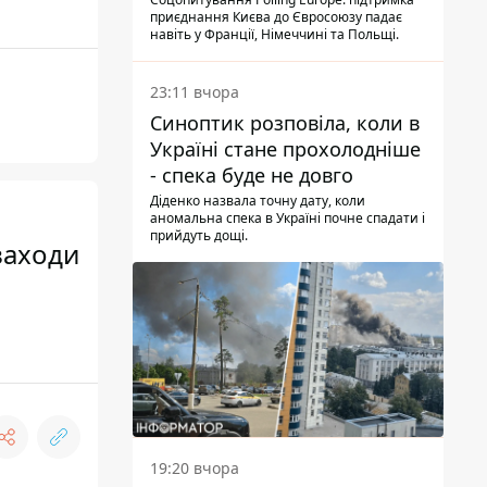
опитування
приєднання Києва до Євросоюзу падає
навіть у Франції, Німеччині та Польщі.
23:11 вчора
Синоптик розповіла, коли в
Україні стане прохолодніше
- спека буде не довго
Діденко назвала точну дату, коли
аномальна спека в Україні почне спадати і
прийдуть дощі.
заходи
19:20 вчора