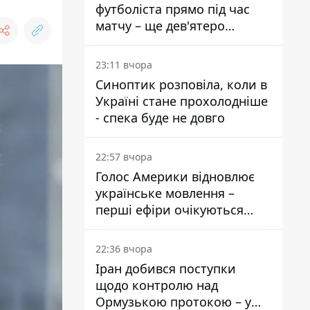
футболіста прямо під час
матчу – ще дев'ятеро
постраждали
23:11 вчора
Синоптик розповіла, коли в
Україні стане прохолодніше
- спека буде не довго
22:57 вчора
Голос Америки відновлює
українське мовлення –
перші ефіри очікуються
наступного тижня
22:36 вчора
Іран добився поступки
щодо контролю над
Ормузькою протокою – у