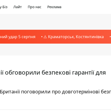
-Біз
Лайт
Про нас
Реклама
тний удар 5 серпня
⚠️ Краматорськ, Костянтинівка
ї обговорили безпекові гарантії для
Британії поговорили про довготермінові без