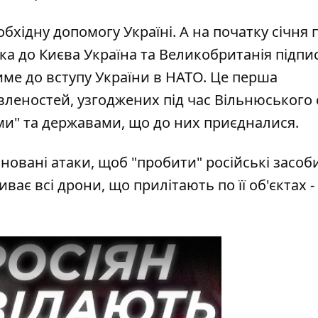
бхідну допомогу Україні. А на початку січня п
ака до Києва Україна та Великобританія
підпи
тиме до вступу України в НАТО. Це перша
леностей, узгоджених під час Вільнюського 
ми" та державами, що до них приєдналися.
новані атаки, щоб "пробити" російські засоби
ає всі дрони, що прилітають по її об'єктах -