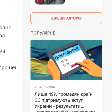
БІЛЬШЕ АВТОРІВ
нюанс
ПОПУЛЯРНЕ
ол
чі
про неї
23:49 вчора
Лише 49% громадян країн
ЄС підтримують вступ
України - результати
Соцопитування Polling Europe: підтримка