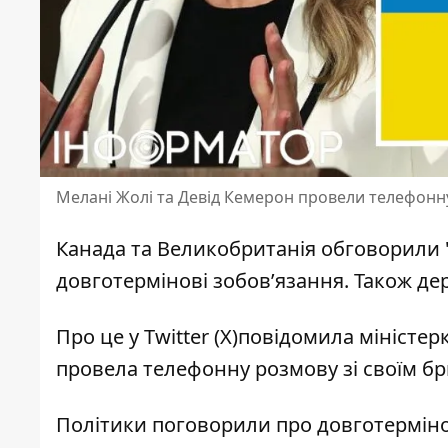
Мелані Жолі та Девід Кемерон провели телефонн
Канада та Великобританія обговорили
довготермінові зобов’язання. Також д
Про це у Twitter (X)повідомила міністе
провела телефонну розмову
зі своїм б
Політики поговорили про довготермінов