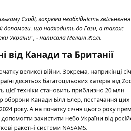
зькому Сході, зокрема необхідність звільнення
ї допомоги, що надходить до Гази, а також
ки України", - написала Мелані Жолі.
і від Канади та Британії
очатку великої війни. Зокрема, наприкінці сі
раїні
десятьох багатоцільових катерів
від Zod
сть цієї техніки становить приблизно 20 млн
тр оборони Канади Білл Блер, постачання цих
024 року. А на початку січня цього року прем
 допомогти захистити небо України від росі
ткові
ракетні системи NASAMS
.