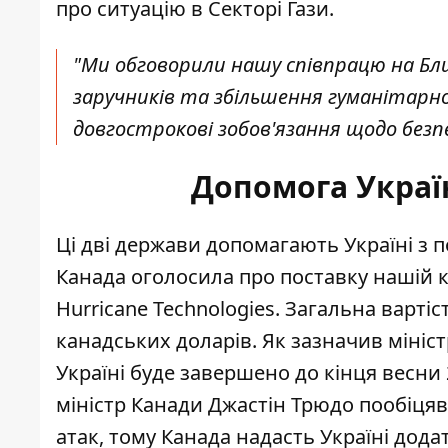
про ситуацію в Секторі Гази.
"Ми обговорили нашу співпрацю на Бли
заручників та збільшення гуманітарно
довгострокові зобов'язання щодо безпе
Допомога Україн
Ці дві держави допомагають Україні з п
Канада оголосила про поставку нашій к
Hurricane Technologies. Загальна варті
канадських доларів. Як зазначив мініс
Україні буде завершено до кінця весни 2
міністр Канади Джастін Трюдо пообіцяв
атак, тому Канада надасть Україні дода