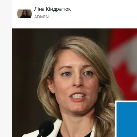
Ліна Кіндратюк
ADMIN