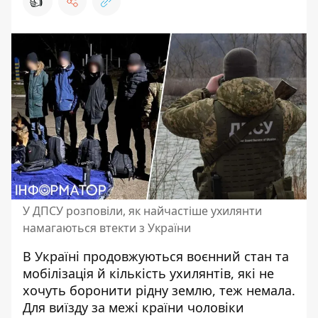
👍
У ДПСУ розповіли, як найчастіше ухилянти
намагаються втекти з України
В Україні продовжуються воєнний стан та
мобілізація й кількість ухилянтів, які не
хочуть боронити рідну землю, теж немала.
Для
виїзду за межі країни чоловіки