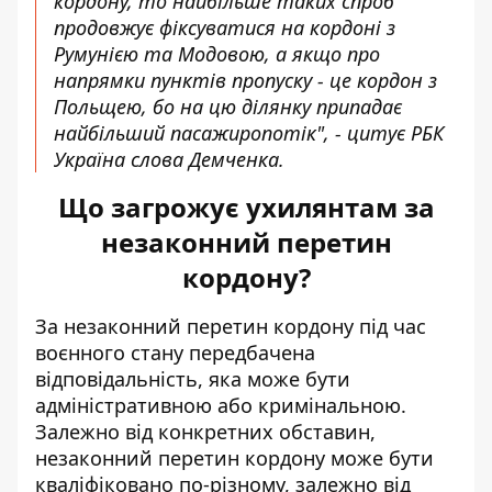
кордону, то найбільше таких спроб
продовжує фіксуватися на кордоні з
Румунією та Модовою, а якщо про
напрямки пунктів пропуску - це кордон з
Польщею, бо на цю ділянку припадає
найбільший пасажиропотік", - цитує РБК
Україна слова Демченка.
Що загрожує ухилянтам за
незаконний перетин
кордону?
За незаконний перетин кордону під час
воєнного стану передбачена
відповідальність, яка може бути
адміністративною або кримінальною.
Залежно від конкретних обставин,
незаконний перетин кордону може бути
кваліфіковано по-різному, залежно від