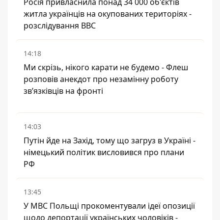
Росія привласнила понад 34 000 об'єктів
житла українців на окупованих територіях -
розслідування BBC
14:18
Ми скрізь, нікого карати не будемо - Флеш
розповів анекдот про незамінну роботу
зв’язківців на фронті
14:03
Путін йде на Захід, тому що загруз в Україні -
німецький політик висловився про плани
РФ
13:45
У МВС Польщі прокоментували ідеї опозиції
щодо депортації українських чоловіків -