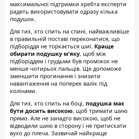
максимальної підтримки хребта експерти
радять використовувати одразу кілька
подушок.
Для тих, хто спить на спині, найважливіше
в правильній поставі переконатися, що
підборіддя не торкається шиї.
Краще
обирати подушку м'яку
, щоб між
підборіддям і грудьми був проміжок не
менше чотирьох пальців. Ще допоможе
зменшити прогинання і знизити
навантаження на поперек валік під
колінами.
Для тих, хто спить на боці,
подушка має
бути досить високою
, щоб тримати шию
прямо. Але не занадто високою, щоб не
відводили шию в сторону і не притискати
вухо до плеча. Зазвичай найкраще