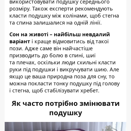
використовувати подушку середнього
розміру. Також експерти рекомендують
класти подушку між колінами, щоб стегна
та спина залишалися на одній лінії.
Сон на животі – найбільш невдалий
варіант
і краще відмовитись від такої
пози. Адже саме він найчастіше
призводить до болю в спині, шиї
та плечах, оскільки люди схильні класти
руки під подушки і викручувати шию. Але
якщо це ваша природна поза для сну, то
можна покласти тонку подушку під голову
і стегна, щоб стабілізувати хребет.
Як часто потрібно змінювати
подушку