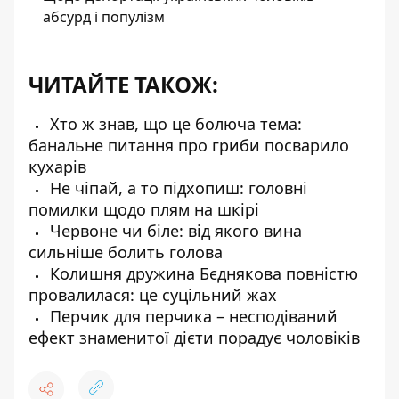
абсурд і популізм
ЧИТАЙТЕ ТАКОЖ:
Хто ж знав, що це болюча тема:
банальне питання про гриби посварило
кухарів
Не чіпай, а то підхопиш: головні
помилки щодо плям на шкірі
Червоне чи біле: від якого вина
сильніше болить голова
Колишня дружина Бєднякова повністю
провалилася: це суцільний жах
Перчик для перчика – несподіваний
ефект знаменитої дієти порадує чоловіків