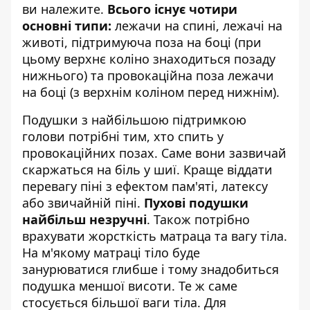
ви належите.
Всього існує чотири
основні типи:
лежачи на спині, лежачі на
животі, підтримуюча поза на боці (при
цьому верхнє коліно знаходиться позаду
нижнього) та провокаційна поза лежачи
на боці (з верхнім коліном перед нижнім).
Подушки з найбільшою підтримкою
голови потрібні тим, хто спить у
провокаційних позах. Саме вони зазвичай
скаржаться на біль у шиї. Краще віддати
перевагу піні з ефектом пам'яті, латексу
або звичайній піні.
Пухові подушки
найбільш незручні
. Також потрібно
врахувати жорсткість матраца та вагу тіла.
На м'якому матраці тіло буде
занурюватися глибше і тому знадобиться
подушка меншої висоти. Те ж саме
стосується більшої ваги тіла. Для