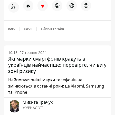
♥
🔥
😭
😆
😡
👍
НАТО
ЗБРОЯ
ВІЙНА В УКРАЇНІ
10:18, 27 травня 2024
Які марки смартфонів крадуть в
українців найчастіше: перевірте, чи ви у
зоні ризику
Найпопулярніші марки телефонів не
змінюються в останні роки: це Xiaomi, Samsung
та iPhone
Микита Трачук
ЖУРНАЛІСТ