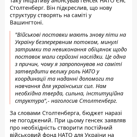
Таку ініціативу анонсував Генсек НАТО Єнс
Столтенберг. Він підкреслив, що нову
структуру створять на саміті у
Вашингтоні.
"Військові поставки мають знову піти на
Україну безперервним потоком, минулі
затримки та невиконання обіцянок щодо
поставок мали серйозні наслідки. Це одна
з причин, чому я запропонував на саміті
затвердити велику роль НАТО у
координації та наданні допомоги та
навчання для українських сил. Нам
необхідна тверда, сильна, інституційна
структура",- наголосив Столтенберг.
За словами Столтенберга, бюджет наразі
не погоджений. При цьому генсек заявляв
про необхідність створити постійний
військовий фонд НАТО для України на