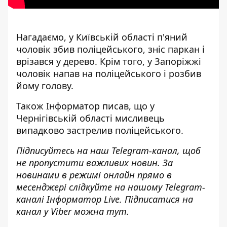
Нагадаємо, у Київській області
п'яний
чоловік збив поліцейського
, зніс паркан і
врізався у дерево. Крім того, у Запоріжжі
чоловік напав на поліцейського і розбив
йому голову
.
Також
Інформатор
писав, що у
Чернігівській області
мисливець
випадково застрелив поліцейського
.
Підписуйтесь на наш
Telegram-канал
, щоб
не пропустити важливих новин. За
новинами в режимі онлайн прямо в
месенджері слідкуйте на нашому Telegram-
каналі
Інформатор Live
. Підписатися на
канал у Viber можна
тут
.