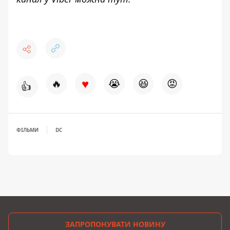
♥
🔥
😭
😆
😡
👍
ФІЛЬМИ
DC
ЗАПРОПОНУВАТИ НОВИНУ