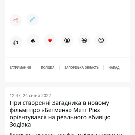
♥
🔥
😭
😆
😡
👍
ЗАТРИМАННЯ
ПОЛІЦІЯ
ЗАПОРІЗЬКА ОБЛАСТЬ
НАПАД
12:47, 24 січня 2022
При створенні Загадника в новому
фільмі про «Бетмена» Метт Рівз
орієнтувався на реального вбивцю
Зодіака
Режисер стверджує, що фільм відчуватиметься