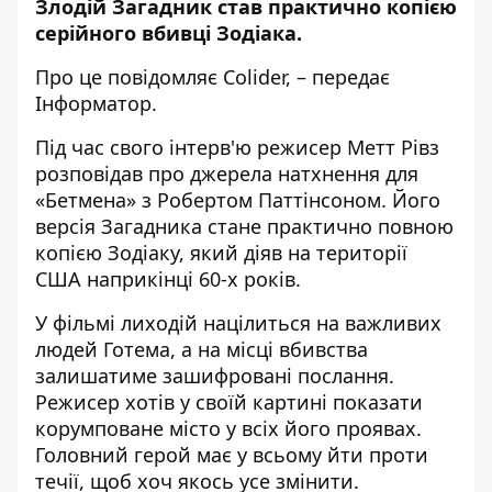
Злодій Загадник став практично копією
серійного вбивці Зодіака.
Про це повідомляє
Colider
, – передає
Інформатор
.
Під час свого інтерв'ю режисер Метт Рівз
розповідав про джерела натхнення для
«Бетмена» з Робертом Паттінсоном. Його
версія Загадника стане практично повною
копією Зодіаку, який діяв на території
США наприкінці 60-х років.
У фільмі лиходій націлиться на важливих
людей Готема, а на місці вбивства
залишатиме зашифровані послання.
Режисер хотів у своїй картині показати
корумповане місто у всіх його проявах.
Головний герой має у всьому йти проти
течії, щоб хоч якось усе змінити.