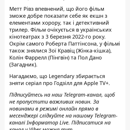
Метт Рівз впевнений, що його фільм
зможе добре показати себе як екшн з
елементами хорору, так і детективний
трилер. Фільм очікується в українських
кінотеатрах з 3 березня 2022-го року.
Окрім самого Роберта Паттінсона, у фільмі
також знялися Зої Кравіц (Жінка-кішка),
Колін Фаррелл (Пінгвін) та Пол Дано
(Загадник).
Нагадаємо, що
Legendary збирається
зняти серіал про Годзілл для Apple TV+
.
Підписуйтесь на наш
Telegram-канал
, щоб
не пропустити важливих новин. За
новинами в режимі онлайн прямо в
месенджері слідкуйте на нашому Telegram-
каналі
Інформатор Live
. Підписатися на
канал у Viber можна
тут
.