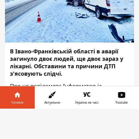
В Івано-Франківській області в аварії
загинуло двоє людей, ще двоє зараз у
лікарні. Обставини та причини ДТП
з'ясовують слідчі.
Про це повідомляє
Інформатор
із
посиланням на
поліцію в Івано-
Франківській області
.
Головна
Актуально
Україна на часі
Youtube
На ділянці автодороги Н-10 сполученням
Інформатор у
Завантажити
Стрий – Чернівці – Мамалига, між
телефоні
👉
населеними пунктами Снятин та Будилов
24-річний водій автомобіля Ford Mondeo