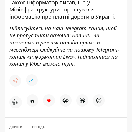
Також
Інформатор
писав, що у
Мінінфраструктури
спростували
інформацію про платні дороги в Україні.
Підписуйтесь на наш
Telegram-канал
,
щоб
н
е пропустити важливі новини. За
новинами в режимі онлайн прямо в
месенджері слідкуйте на нашому Telegram-
каналі «
Інформатор Live»
. Підписатися на
канал у Viber можна
тут.
♥
🔥
😭
😆
😡
👍
ДОРОГИ
НЕГОДА