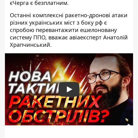
єЧерга
є безплатним.
Останні комплексні ракетно-дронові атаки
різних українських міст з боку рф є
спробою перевантажити ешелоновану
систему ППО, вважає авіаексперт Анатолій
Храпчинський.
Play