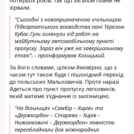
чотирьох років. Так що загалом плани не
зірвали.
"Сьогодні з новопризначеною очільницею
Підкарпатського воєводства пані Терезою
Кубас-Гуль оглянули хід робіт на
майбутньому автомобільному пункті
пропуску. Зараз він уже на завершальному
етапі", - проінформував Козицький.
За його словами, цілком ймовірно, що з
часом тут також буде і пішохідний перехід
до польських Мальховичів. Проте наразі
йдеться про пункт пропуску легковиків,
який матиме з'єднання із залізницею.
"На дільницях «Самбір – Хирів» та
«Держкордон – Старява – Хирів –
Нижанковичі – Держкордон» повністю
переобладнали для міжнародних